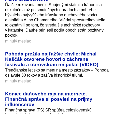
Ďalšie rokovania medzi Spojenými štátmi a Iránom sa
uskutočnia až po smútočných obradoch a pohrebe
bývalého najvyššieho iránskeho duchovného vodcu
ajatolláha Alího Chameneího. Vládni sprostredkovatelia
to oznámili po tom, čo stredajšie technické rozhovory
v katarskej Dauhe priniesli podľa oboch strán pozitívny
pokrok.
minulý mesiac
Pohoda prežila najťažšie chvíle: Michal
Kaščák otvorene hovorí o záchrane
festivalu a obrovskom rešpekte (VIDEO)
Trenčianske letisko sa mení na mesto zázrakov – Pohoda
oslavuje 30 rokov a zažíva historický triumf.
minulý mesiac
Koniec daňového raja na internete.
Finančná správa si posvieti na príjmy
influencerov
Finančná správa (FS) SR spúšťa celoslovenskú