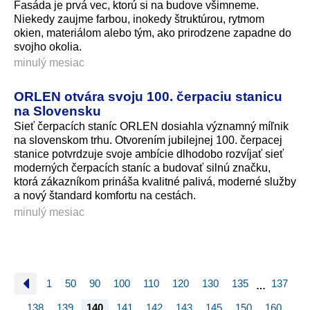
Fasáda je prvá vec, ktorú si na budove všimneme.
Niekedy zaujme farbou, inokedy štruktúrou, rytmom
okien, materiálom alebo tým, ako prirodzene zapadne do
svojho okolia.
minulý mesiac
ORLEN otvára svoju 100. čerpaciu stanicu
na Slovensku
Sieť čerpacích staníc ORLEN dosiahla významný míľnik
na slovenskom trhu. Otvorením jubilejnej 100. čerpacej
stanice potvrdzuje svoje ambície dlhodobo rozvíjať sieť
moderných čerpacích staníc a budovať silnú značku,
ktorá zákazníkom prináša kvalitné palivá, moderné služby
a nový štandard komfortu na cestách.
minulý mesiac
1
50
90
100
110
120
130
135
137
…
138
139
140
141
142
143
145
150
160