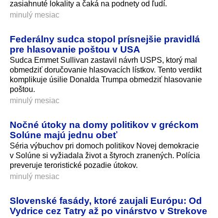
zasiahnuté lokality a čaká na podnety od ľudí.
minulý mesiac
Federálny sudca stopol prísnejšie pravidlá
pre hlasovanie poštou v USA
Sudca Emmet Sullivan zastavil návrh USPS, ktorý mal
obmedziť doručovanie hlasovacích lístkov. Tento verdikt
komplikuje úsilie Donalda Trumpa obmedziť hlasovanie
poštou.
minulý mesiac
Nočné útoky na domy politikov v gréckom
Solúne majú jednu obeť
Séria výbuchov pri domoch politikov Novej demokracie
v Solúne si vyžiadala život a štyroch zranených. Polícia
preveruje teroristické pozadie útokov.
minulý mesiac
Slovenské fasády, ktoré zaujali Európu: Od
Vydrice cez Tatry až po vinárstvo v Strekove