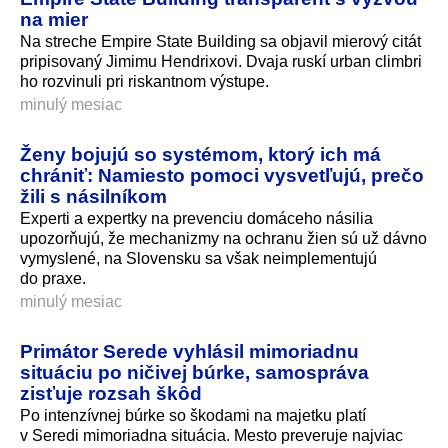
na mier
Na streche Empire State Building sa objavil mierový citát
pripisovaný Jimimu Hendrixovi. Dvaja ruskí urban climbri
ho rozvinuli pri riskantnom výstupe.
minulý mesiac
Ženy bojujú so systémom, ktorý ich má
chrániť: Namiesto pomoci vysvetľujú, prečo
žili s násilníkom
Experti a expertky na prevenciu domáceho násilia
upozorňujú, že mechanizmy na ochranu žien sú už dávno
vymyslené, na Slovensku sa však neimplementujú
do praxe.
minulý mesiac
Primátor Serede vyhlásil mimoriadnu
situáciu po ničivej búrke, samospráva
zisťuje rozsah škôd
Po intenzívnej búrke so škodami na majetku platí
v Seredi mimoriadna situácia. Mesto preveruje najviac