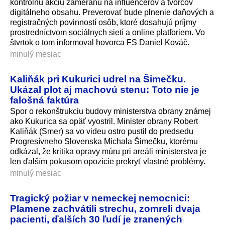
kontrolnú akciu zameranú na influencerov a tvorcov
digitálneho obsahu. Preverovať bude plnenie daňových a
registračných povinností osôb, ktoré dosahujú príjmy
prostredníctvom sociálnych sietí a online platforiem. Vo
štvrtok o tom informoval hovorca FS Daniel Kováč.
minulý mesiac
Kaliňák pri Kukurici udrel na Šimečku.
Ukázal plot aj machovú stenu: Toto nie je
falošná faktúra
Spor o rekonštrukciu budovy ministerstva obrany známej
ako Kukurica sa opäť vyostril. Minister obrany Robert
Kaliňák (Smer) sa vo videu ostro pustil do predsedu
Progresívneho Slovenska Michala Šimečku, ktorému
odkázal, že kritika opravy múru pri areáli ministerstva je
len ďalším pokusom opozície prekryť vlastné problémy.
minulý mesiac
Tragický požiar v nemeckej nemocnici:
Plamene zachvátili strechu, zomreli dvaja
pacienti, ďalších 30 ľudí je zranených