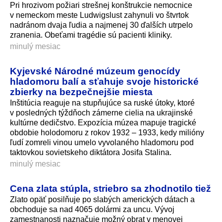
Pri hrozivom požiari strešnej konštrukcie nemocnice
v nemeckom meste Ludwigslust zahynuli vo štvrtok
nadránom dvaja ľudia a najmenej 30 ďalších utrpelo
zranenia. Obeťami tragédie sú pacienti kliniky.
minulý mesiac
Kyjevské Národné múzeum genocídy
hladomoru balí a sťahuje svoje historické
zbierky na bezpečnejšie miesta
Inštitúcia reaguje na stupňujúce sa ruské útoky, ktoré
v posledných týždňoch zámerne cielia na ukrajinské
kultúrne dedičstvo. Expozícia múzea mapuje tragické
obdobie holodomoru z rokov 1932 – 1933, kedy milióny
ľudí zomreli vinou umelo vyvolaného hladomoru pod
taktovkou sovietskeho diktátora Josifa Stalina.
minulý mesiac
Cena zlata stúpla, striebro sa zhodnotilo tiež
Zlato opäť posilňuje po slabých amerických dátach a
obchoduje sa nad 4065 dolármi za uncu. Vývoj
zamestnanosti naznačuje možný obrat v menovej