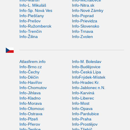
Info-L. Mikuláš
Info-Nitra.sk
Info-Sp. Nová Ves
Info-Nové Zámky
Info-Piešťany
Info-Poprad
Info-Prešov
Info-Prievidza
Info-Ružomberok
Info-Slovensko
Info-Trenčín
Info-Trnava
Info-Žilina
Info-Zvolen
Atlasfirem.info
Info-M. Boleslav
Info-Brno.cz
Info-Budějovice
Info-Čechy
Info-Česká Lípa
Info-Děčín
InfoFrýdek-Místek
Info-Havířov
Info-Hradec Kr.
Info-Chomutov
Info-Jablonec n.N.
Info-Jihlava
Info-Karviná
Info-Kladno
Info-Liberec
Info-Morava
Info-Most
Info-Olomouc
Info-Opava
Info-Ostrava
Info-Pardubice
Info-Plzeň
Info-Praha
Info-Přerov
Info-Prostějov
Info-Teplice
Info-Třebíč