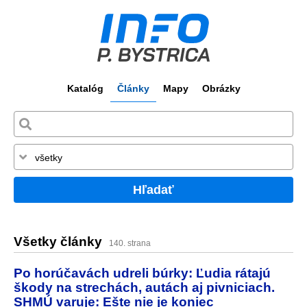
Katalóg
Články
Mapy
Obrázky
Hľadať
Všetky články
140. strana
Po horúčavách udreli búrky: Ľudia rátajú
škody na strechách, autách aj pivniciach.
SHMÚ varuje: Ešte nie je koniec