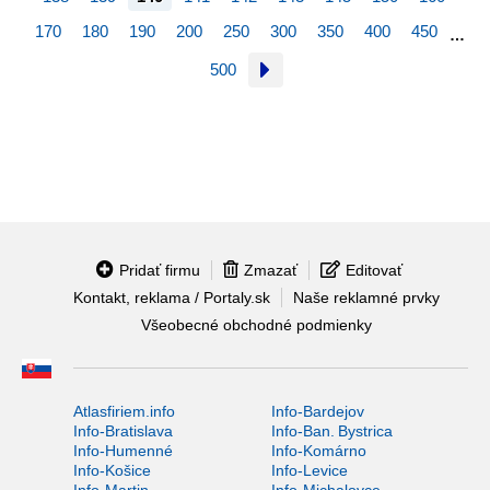
170
180
190
200
250
300
350
400
450
…
500
Pridať firmu
Zmazať
Editovať
Kontakt, reklama / Portaly.sk
Naše reklamné prvky
Všeobecné obchodné podmienky
Atlasfiriem.info
Info-Bardejov
Info-Bratislava
Info-Ban. Bystrica
Info-Humenné
Info-Komárno
Info-Košice
Info-Levice
Info-Martin
Info-Michalovce