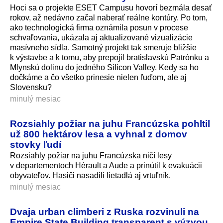
Hoci sa o projekte ESET Campusu hovorí bezmála desať
rokov, až nedávno začal naberať reálne kontúry. Po tom,
ako technologická firma oznámila posun v procese
schvaľovania, ukázala aj aktualizované vizualizácie
masívneho sídla. Samotný projekt tak smeruje bližšie
k výstavbe a k tomu, aby prepojil bratislavskú Patrónku a
Mlynskú dolinu do jedného Silicon Valley. Kedy sa ho
dočkáme a čo všetko prinesie nielen ľuďom, ale aj
Slovensku?
minulý mesiac
Rozsiahly požiar na juhu Francúzska pohltil
už 800 hektárov lesa a vyhnal z domov
stovky ľudí
Rozsiahly požiar na juhu Francúzska ničí lesy
v departementoch Hérault a Aude a prinútil k evakuácii
obyvateľov. Hasiči nasadili lietadlá aj vrtuľník.
minulý mesiac
Dvaja urban climberi z Ruska rozvinuli na
Empire State Building transparent s výzvou