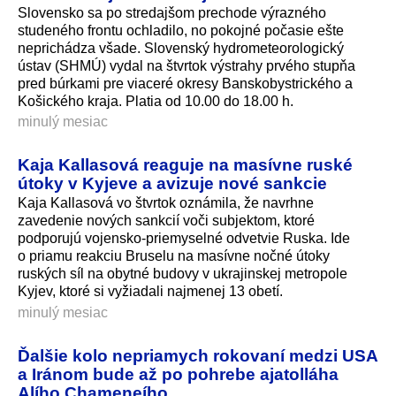
Slovensko sa po stredajšom prechode výrazného
studeného frontu ochladilo, no pokojné počasie ešte
neprichádza všade. Slovenský hydrometeorologický
ústav (SHMÚ) vydal na štvrtok výstrahy prvého stupňa
pred búrkami pre viaceré okresy Banskobystrického a
Košického kraja. Platia od 10.00 do 18.00 h.
minulý mesiac
Kaja Kallasová reaguje na masívne ruské
útoky v Kyjeve a avizuje nové sankcie
Kaja Kallasová vo štvrtok oznámila, že navrhne
zavedenie nových sankcií voči subjektom, ktoré
podporujú vojensko-priemyselné odvetvie Ruska. Ide
o priamu reakciu Bruselu na masívne nočné útoky
ruských síl na obytné budovy v ukrajinskej metropole
Kyjev, ktoré si vyžiadali najmenej 13 obetí.
minulý mesiac
Ďalšie kolo nepriamych rokovaní medzi USA
a Iránom bude až po pohrebe ajatolláha
Alího Chameneího