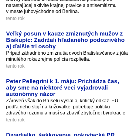
narastajúcej aktivite krajnej pravice a antisemitizmu
v meste juhovýchodne od Berlína.
tento rok
Veľký posun v kauze zmiznutých mužov z
Biskupíc: Zadržali hľadaného podozrivého
aj ďalšie tri osoby
Prípad záhadného zmiznutia dvoch Bratislavčanov z júla
minulého roka zrejme polícia rozplietla.
tento rok
Peter Pellegrini k 1. máju: Prichádza čas,
aby sme na niektoré veci vyjadrovali
autonómny názor
Zároveň však do Bruselu vyslal aj kritický odkaz. EÚ
podľa neho stojí na križovatke, potrebuje politiku
zdravého rozumu a musí sa zbaviť zbytočnej byrokracie.
tento rok
Divadielko, šaškovanie, pokrytecká PR