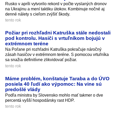
Rusko v apríli vytvorilo rekord v počte vyslaných dronov
na Ukrajinu a mení taktiku útokov. Kombinuje nočné aj
denné nálety s cieľom zvýšiť škody.
tento rok
Požiar pri rozhľadni Katruška stále nedostali
pod kontrolu. Hasiči s vrtuľníkom bojujú v
extrémnom teréne
Na Poľane pri rozhľadni Katruška pokračuje náročný
zásah hasičov v extrémnom teréne. S pomocou vrtuľníka
sa snažia definitívne zlikvidovať požiar.
tento rok
Máme problém, konštatuje Taraba a do ÚVO
posiela 40 ľudí ako výpomoc: Na vine sú
predošlé vlády
Podľa ministra by Slovensko mohlo mať takmer o dve
percentá vyšší hospodársky rast HDP.
tento rok