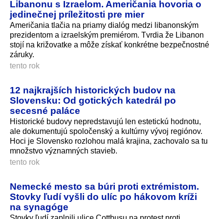
Libanonu s Izraelom. Američania hovoria o
jedinečnej príležitosti pre mier
Američania tlačia na priamy dialóg medzi libanonským
prezidentom a izraelským premiérom. Tvrdia že Libanon
stojí na križovatke a môže získať konkrétne bezpečnostné
záruky.
tento rok
12 najkrajších historických budov na
Slovensku: Od gotických katedrál po
secesné paláce
Historické budovy nepredstavujú len estetickú hodnotu,
ale dokumentujú spoločenský a kultúrny vývoj regiónov.
Hoci je Slovensko rozlohou malá krajina, zachovalo sa tu
množstvo významných stavieb.
tento rok
Nemecké mesto sa búri proti extrémistom.
Stovky ľudí vyšli do ulíc po hákovom kríži
na synagóge
Stovky ľudí zaplnili ulice Cottbusu na protest proti