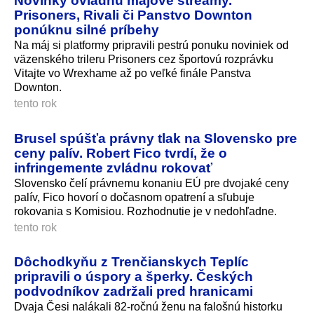
Prisoners, Rivali či Panstvo Downton
ponúknu silné príbehy
Na máj si platformy pripravili pestrú ponuku noviniek od
väzenského trileru Prisoners cez športovú rozprávku
Vitajte vo Wrexhame až po veľké finále Panstva
Downton.
tento rok
Brusel spúšťa právny tlak na Slovensko pre
ceny palív. Robert Fico tvrdí, že o
infringemente zvládnu rokovať
Slovensko čelí právnemu konaniu EÚ pre dvojaké ceny
palív, Fico hovorí o dočasnom opatrení a sľubuje
rokovania s Komisiou. Rozhodnutie je v nedohľadne.
tento rok
Dôchodkyňu z Trenčianskych Teplíc
pripravili o úspory a šperky. Českých
podvodníkov zadržali pred hranicami
Dvaja Česi nalákali 82-ročnú ženu na falošnú historku