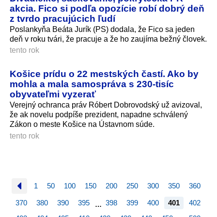
akcia. Fico si podľa opozície robí dobrý deň
z tvrdo pracujúcich ľudí
Poslankyňa Beáta Jurík (PS) dodala, že Fico sa jeden
deň v roku tvári, že pracuje a že ho zaujíma bežný človek.
tento rok
Košice prídu o 22 mestských častí. Ako by
mohla a mala samospráva s 230-tisíc
obyvateľmi vyzerať
Verejný ochranca práv Róbert Dobrovodský už avizoval,
že ak novelu podpíše prezident, napadne schválený
Zákon o meste Košice na Ústavnom súde.
tento rok
1
50
100
150
200
250
300
350
360
370
380
390
395
398
399
400
401
402
…