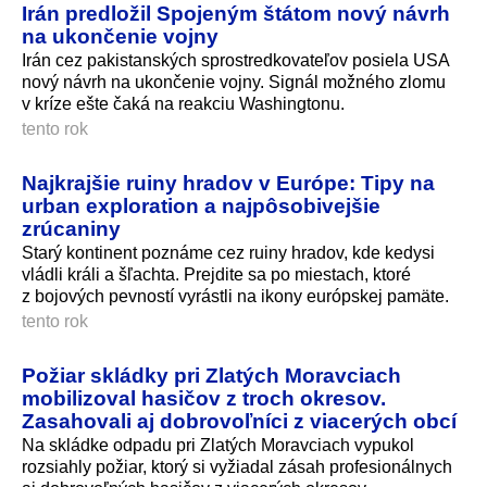
Irán predložil Spojeným štátom nový návrh
na ukončenie vojny
Irán cez pakistanských sprostredkovateľov posiela USA
nový návrh na ukončenie vojny. Signál možného zlomu
v kríze ešte čaká na reakciu Washingtonu.
tento rok
Najkrajšie ruiny hradov v Európe: Tipy na
urban exploration a najpôsobivejšie
zrúcaniny
Starý kontinent poznáme cez ruiny hradov, kde kedysi
vládli králi a šľachta. Prejdite sa po miestach, ktoré
z bojových pevností vyrástli na ikony európskej pamäte.
tento rok
Požiar skládky pri Zlatých Moravciach
mobilizoval hasičov z troch okresov.
Zasahovali aj dobrovoľníci z viacerých obcí
Na skládke odpadu pri Zlatých Moravciach vypukol
rozsiahly požiar, ktorý si vyžiadal zásah profesionálnych