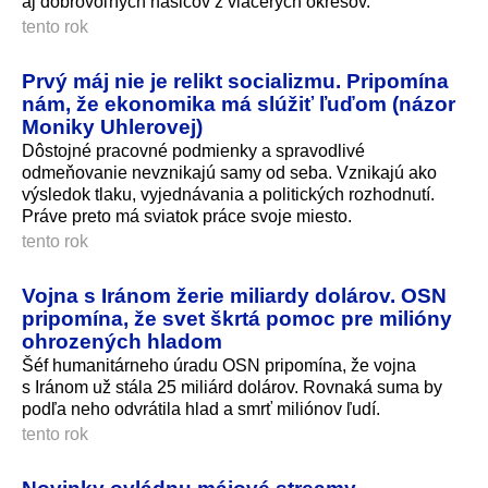
aj dobrovoľných hasičov z viacerých okresov.
tento rok
Prvý máj nie je relikt socializmu. Pripomína
nám, že ekonomika má slúžiť ľuďom (názor
Moniky Uhlerovej)
Dôstojné pracovné podmienky a spravodlivé
odmeňovanie nevznikajú samy od seba. Vznikajú ako
výsledok tlaku, vyjednávania a politických rozhodnutí.
Práve preto má sviatok práce svoje miesto.
tento rok
Vojna s Iránom žerie miliardy dolárov. OSN
pripomína, že svet škrtá pomoc pre milióny
ohrozených hladom
Šéf humanitárneho úradu OSN pripomína, že vojna
s Iránom už stála 25 miliárd dolárov. Rovnaká suma by
podľa neho odvrátila hlad a smrť miliónov ľudí.
tento rok
Novinky ovládnu májové streamy.