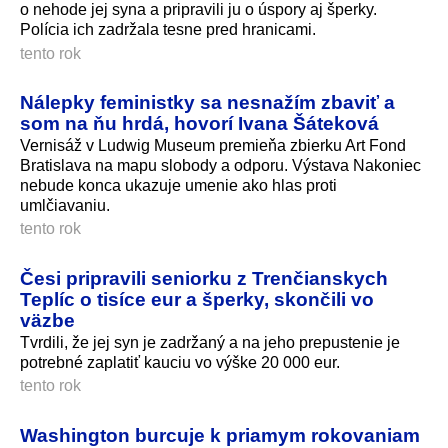
o nehode jej syna a pripravili ju o úspory aj šperky.
Polícia ich zadržala tesne pred hranicami.
tento rok
Nálepky feministky sa nesnažím zbaviť a
som na ňu hrdá, hovorí Ivana Šáteková
Vernisáž v Ludwig Museum premieňa zbierku Art Fond
Bratislava na mapu slobody a odporu. Výstava Nakoniec
nebude konca ukazuje umenie ako hlas proti
umlčiavaniu.
tento rok
Česi pripravili seniorku z Trenčianskych
Teplíc o tisíce eur a šperky, skončili vo
väzbe
Tvrdili, že jej syn je zadržaný a na jeho prepustenie je
potrebné zaplatiť kauciu vo výške 20 000 eur.
tento rok
Washington burcuje k priamym rokovaniam