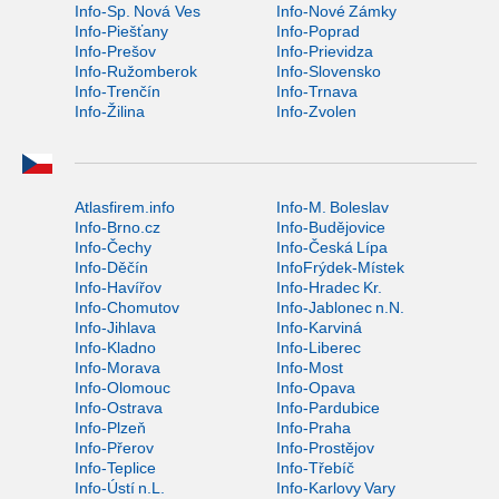
Info-Sp. Nová Ves
Info-Nové Zámky
Info-Piešťany
Info-Poprad
Info-Prešov
Info-Prievidza
Info-Ružomberok
Info-Slovensko
Info-Trenčín
Info-Trnava
Info-Žilina
Info-Zvolen
Atlasfirem.info
Info-M. Boleslav
Info-Brno.cz
Info-Budějovice
Info-Čechy
Info-Česká Lípa
Info-Děčín
InfoFrýdek-Místek
Info-Havířov
Info-Hradec Kr.
Info-Chomutov
Info-Jablonec n.N.
Info-Jihlava
Info-Karviná
Info-Kladno
Info-Liberec
Info-Morava
Info-Most
Info-Olomouc
Info-Opava
Info-Ostrava
Info-Pardubice
Info-Plzeň
Info-Praha
Info-Přerov
Info-Prostějov
Info-Teplice
Info-Třebíč
Info-Ústí n.L.
Info-Karlovy Vary