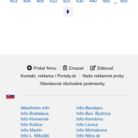
403
404
405
410
420
430
440
450
500
…
Pridať firmu
Zmazať
Editovať
Kontakt, reklama / Portaly.sk
Naše reklamné prvky
Všeobecné obchodné podmienky
Atlasfiriem.info
Info-Bardejov
Info-Bratislava
Info-Ban. Bystrica
Info-Humenné
Info-Komárno
Info-Košice
Info-Levice
Info-Martin
Info-Michalovce
Info-L. Mikuláš
Info-Nitra.sk