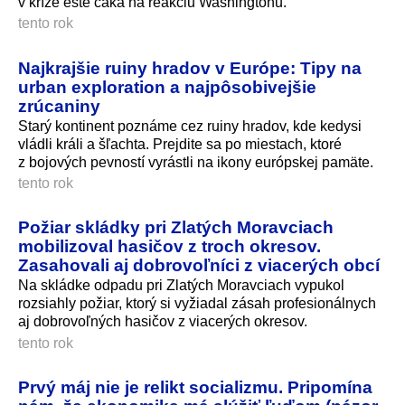
v kríze ešte čaká na reakciu Washingtonu.
tento rok
Najkrajšie ruiny hradov v Európe: Tipy na
urban exploration a najpôsobivejšie
zrúcaniny
Starý kontinent poznáme cez ruiny hradov, kde kedysi
vládli králi a šľachta. Prejdite sa po miestach, ktoré
z bojových pevností vyrástli na ikony európskej pamäte.
tento rok
Požiar skládky pri Zlatých Moravciach
mobilizoval hasičov z troch okresov.
Zasahovali aj dobrovoľníci z viacerých obcí
Na skládke odpadu pri Zlatých Moravciach vypukol
rozsiahly požiar, ktorý si vyžiadal zásah profesionálnych
aj dobrovoľných hasičov z viacerých okresov.
tento rok
Prvý máj nie je relikt socializmu. Pripomína