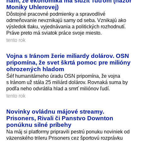
nám, že ekonomika má slúžiť ľuďom (názor
Moniky Uhlerovej)
Dôstojné pracovné podmienky a spravodlivé
odmeňovanie nevznikajú samy od seba. Vznikajú ako
výsledok tlaku, vyjednávania a politických rozhodnutí.
Práve preto má sviatok práce svoje miesto.
tento rok
Vojna s Iránom žerie miliardy dolárov. OSN
pripomína, že svet škrtá pomoc pre milióny
ohrozených hladom
Šéf humanitárneho úradu OSN pripomína, že vojna
s Iránom už stála 25 miliárd dolárov. Rovnaká suma by
podľa neho odvrátila hlad a smrť miliónov ľudí.
tento rok
Novinky ovládnu májové streamy.
Prisoners, Rivali či Panstvo Downton
ponúknu silné príbehy
Na máj si platformy pripravili pestrú ponuku noviniek od
väzenského trileru Prisoners cez športovú rozprávku