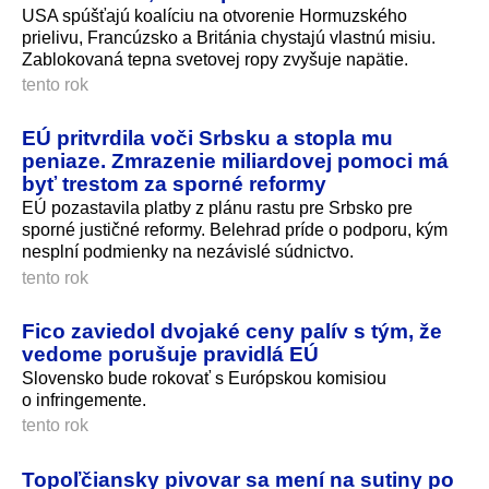
USA spúšťajú koalíciu na otvorenie Hormuzského
prielivu, Francúzsko a Británia chystajú vlastnú misiu.
Zablokovaná tepna svetovej ropy zvyšuje napätie.
tento rok
EÚ pritvrdila voči Srbsku a stopla mu
peniaze. Zmrazenie miliardovej pomoci má
byť trestom za sporné reformy
EÚ pozastavila platby z plánu rastu pre Srbsko pre
sporné justičné reformy. Belehrad príde o podporu, kým
nesplní podmienky na nezávislé súdnictvo.
tento rok
Fico zaviedol dvojaké ceny palív s tým, že
vedome porušuje pravidlá EÚ
Slovensko bude rokovať s Európskou komisiou
o infringemente.
tento rok
Topoľčiansky pivovar sa mení na sutiny po