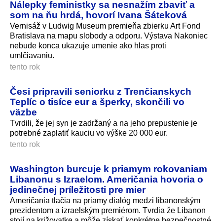
Nálepky feministky sa nesnažím zbaviť a
som na ňu hrdá, hovorí Ivana Šáteková
Vernisáž v Ludwig Museum premieňa zbierku Art Fond
Bratislava na mapu slobody a odporu. Výstava Nakoniec
nebude konca ukazuje umenie ako hlas proti
umlčiavaniu.
tento rok
Česi pripravili seniorku z Trenčianskych
Teplíc o tisíce eur a šperky, skončili vo
väzbe
Tvrdili, že jej syn je zadržaný a na jeho prepustenie je
potrebné zaplatiť kauciu vo výške 20 000 eur.
tento rok
Washington burcuje k priamym rokovaniam
Libanonu s Izraelom. Američania hovoria o
jedinečnej príležitosti pre mier
Američania tlačia na priamy dialóg medzi libanonským
prezidentom a izraelským premiérom. Tvrdia že Libanon
stojí na križovatke a môže získať konkrétne bezpečnostné