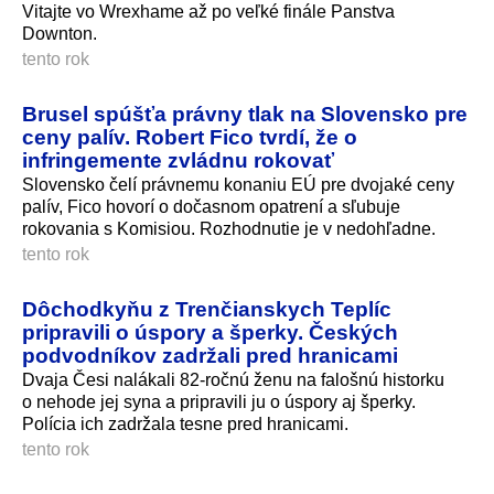
Vitajte vo Wrexhame až po veľké finále Panstva
Downton.
tento rok
Brusel spúšťa právny tlak na Slovensko pre
ceny palív. Robert Fico tvrdí, že o
infringemente zvládnu rokovať
Slovensko čelí právnemu konaniu EÚ pre dvojaké ceny
palív, Fico hovorí o dočasnom opatrení a sľubuje
rokovania s Komisiou. Rozhodnutie je v nedohľadne.
tento rok
Dôchodkyňu z Trenčianskych Teplíc
pripravili o úspory a šperky. Českých
podvodníkov zadržali pred hranicami
Dvaja Česi nalákali 82-ročnú ženu na falošnú historku
o nehode jej syna a pripravili ju o úspory aj šperky.
Polícia ich zadržala tesne pred hranicami.
tento rok