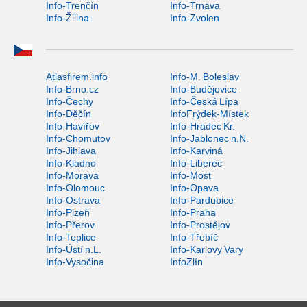
Info-Trenčín
Info-Trnava
Info-Žilina
Info-Zvolen
Atlasfirem.info
Info-M. Boleslav
Info-Brno.cz
Info-Budějovice
Info-Čechy
Info-Česká Lípa
Info-Děčín
InfoFrýdek-Místek
Info-Havířov
Info-Hradec Kr.
Info-Chomutov
Info-Jablonec n.N.
Info-Jihlava
Info-Karviná
Info-Kladno
Info-Liberec
Info-Morava
Info-Most
Info-Olomouc
Info-Opava
Info-Ostrava
Info-Pardubice
Info-Plzeň
Info-Praha
Info-Přerov
Info-Prostějov
Info-Teplice
Info-Třebíč
Info-Ústí n.L.
Info-Karlovy Vary
Info-Vysočina
InfoZlín