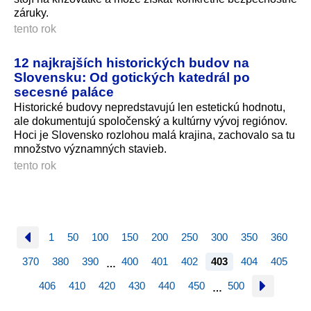
záruky.
tento rok
12 najkrajších historických budov na
Slovensku: Od gotických katedrál po
secesné paláce
Historické budovy nepredstavujú len estetickú hodnotu,
ale dokumentujú spoločenský a kultúrny vývoj regiónov.
Hoci je Slovensko rozlohou malá krajina, zachovalo sa tu
množstvo významných stavieb.
tento rok
1
50
100
150
200
250
300
350
360
370
380
390
400
401
402
403
404
405
…
406
410
420
430
440
450
500
…