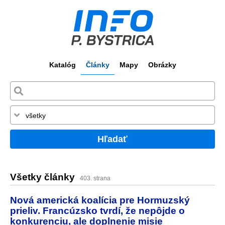
Katalóg
Články
Mapy
Obrázky
Hľadať
Všetky články
403. strana
Nová americká koalícia pre Hormuzský
prieliv. Francúzsko tvrdí, že nepôjde o
konkurenciu, ale doplnenie misie