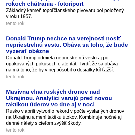
rokoch chátrania - fotoriport
Základný kameň topoľčianskeho pivovaru bol položený
v roku 1957.
tento rok
Donald Trump nechce na verejnosti nosiť
nepriestrelnú vestu. Obáva sa toho, že bude
vyzerať obézne
Donald Trump odmieta nepriestrelnú vestu aj po
opakovaných pokusoch o atentát. Tvrdí, že sa obáva
najmä toho, že by v nej pôsobil o desiatky kíl ťažší.
tento rok
Masívna vlna ruských dronov nad
Ukrajinou. Analytici varujú pred novou
taktikou úderov vo dne aj v noci
Rusko v apríli vytvorilo rekord v počte vyslaných dronov
na Ukrajinu a mení taktiku útokov. Kombinuje nočné aj
denné nálety s cieľom zvýšiť škody.
tento rok