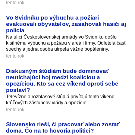
tento rok
Vo Svidníku po výbuchu a požiari
evakuovali obyvateľov, zasahovali hasiči aj
polícia
Na ulici Československej armády vo Svidníku došlo
k silnému výbuchu a požiaru v areáli firmy. Odletela časť
strechy a jedna osoba utrpela vážne popáleniny.
tento rok
Diskusným štúdiám bude dominovať
neutíchajúci boj medzi koalíciou a
opozíciou. Kto sa cez víkend oproti sebe
postaví?
Televízne a rozhlasové štúdiá privítajú tento víkend
kľúčových zástupcov vlády a opozície.
tento rok
Slovensko rieši, či pracovať alebo zostať
doma. Čo na to hovoria politici?