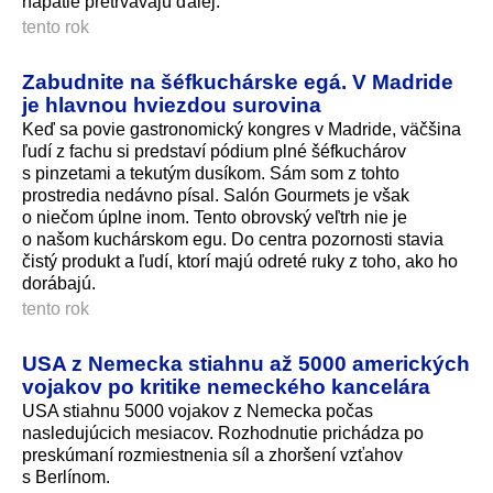
napätie pretrvávajú ďalej.
tento rok
Zabudnite na šéfkuchárske egá. V Madride
je hlavnou hviezdou surovina
Keď sa povie gastronomický kongres v Madride, väčšina
ľudí z fachu si predstaví pódium plné šéfkuchárov
s pinzetami a tekutým dusíkom. Sám som z tohto
prostredia nedávno písal. Salón Gourmets je však
o niečom úplne inom. Tento obrovský veľtrh nie je
o našom kuchárskom egu. Do centra pozornosti stavia
čistý produkt a ľudí, ktorí majú odreté ruky z toho, ako ho
dorábajú.
tento rok
USA z Nemecka stiahnu až 5000 amerických
vojakov po kritike nemeckého kancelára
USA stiahnu 5000 vojakov z Nemecka počas
nasledujúcich mesiacov. Rozhodnutie prichádza po
preskúmaní rozmiestnenia síl a zhoršení vzťahov
s Berlínom.