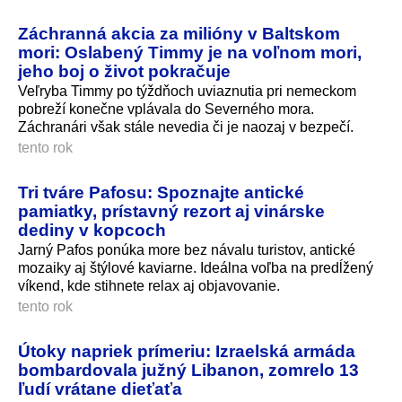
Záchranná akcia za milióny v Baltskom
mori: Oslabený Timmy je na voľnom mori,
jeho boj o život pokračuje
Veľryba Timmy po týždňoch uviaznutia pri nemeckom
pobreží konečne vplávala do Severného mora.
Záchranári však stále nevedia či je naozaj v bezpečí.
tento rok
Tri tváre Pafosu: Spoznajte antické
pamiatky, prístavný rezort aj vinárske
dediny v kopcoch
Jarný Pafos ponúka more bez návalu turistov, antické
mozaiky aj štýlové kaviarne. Ideálna voľba na predĺžený
víkend, kde stihnete relax aj objavovanie.
tento rok
Útoky napriek prímeriu: Izraelská armáda
bombardovala južný Libanon, zomrelo 13
ľudí vrátane dieťaťa