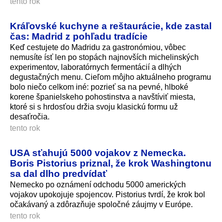
tento rok
Kráľovské kuchyne a reštaurácie, kde zastal
čas: Madrid z pohľadu tradície
Keď cestujete do Madridu za gastronómiou, vôbec
nemusíte ísť len po stopách najnovších michelinských
experimentov, laboratórnych fermentácií a dlhých
degustačných menu. Cieľom môjho aktuálneho programu
bolo niečo celkom iné: pozrieť sa na pevné, hlboké
korene španielskeho pohostinstva a navštíviť miesta,
ktoré si s hrdosťou držia svoju klasickú formu už
desaťročia.
tento rok
USA sťahujú 5000 vojakov z Nemecka.
Boris Pistorius priznal, že krok Washingtonu
sa dal dlho predvídať
Nemecko po oznámení odchodu 5000 amerických
vojakov upokojuje spojencov. Pistorius tvrdí, že krok bol
očakávaný a zdôrazňuje spoločné záujmy v Európe.
tento rok