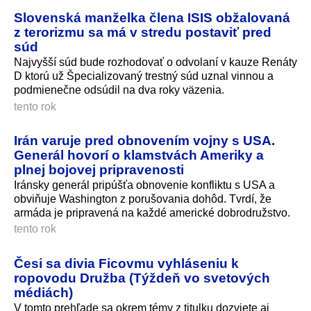
Slovenská manželka člena ISIS obžalovaná
z terorizmu sa má v stredu postaviť pred
súd
Najvyšší súd bude rozhodovať o odvolaní v kauze Renáty
D ktorú už Špecializovaný trestný súd uznal vinnou a
podmienečne odsúdil na dva roky väzenia.
tento rok
Irán varuje pred obnovením vojny s USA.
Generál hovorí o klamstvách Ameriky a
plnej bojovej pripravenosti
Iránsky generál pripúšťa obnovenie konfliktu s USA a
obviňuje Washington z porušovania dohôd. Tvrdí, že
armáda je pripravená na každé americké dobrodružstvo.
tento rok
Česi sa divia Ficovmu vyhláseniu k
ropovodu Družba (Týždeň vo svetových
médiách)
V tomto prehľade sa okrem témy z titulku dozviete aj