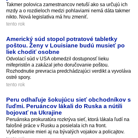
Takmer polovica zamestnancov netuší ako sa určujú ich
mzdy a o rozdieloch medzi pohlaviami nemá dáta takmer
nikto. Nová legislatíva má hru zmeniť.
tento rok
Americký súd stopol potratové tabletky
poštou. Ženy v Louisiane budú musieť po
liek chodiť osobne
Odvolací súd v USA obmedzil dostupnosť lieku
mifepristón a zakázal jeho doručovanie poštou.
Rozhodnutie prevracia predchádzajúci verdikt a vyvoláva
ostré spory.
tento rok
Peru odhaľuje šokujúcu sieť obchodníkov s
ľuďmi. Peruáncov lákali do Ruska a nútili
bojovať na Ukrajine
Peruánska prokuratúra rozkrýva sieť, ktorá lákala ľudí na
falošné práce v Rusku a posielala ich na front.
Vyšetrovanie mieri aj na bývalých vojakov a policajtov.