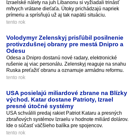
Izraelské nálety na juh Libanonu si vyžiadali trinásť
mŕtvych vrátane dieťaťa. Útoky prichádzajú napriek
prímeriu a sprísňujú už aj tak napätú situáciu.
tento rok
Volodymyr Zelenskyj prisľúbil posilnenie
protivzdušnej obrany pre mestá Dnipro a
Odesu
Odesa a Dnipro dostanú nové radary, elektronické
rušenie aj viac personálu. Zelenskyj reaguje na snahu
Ruska preťažiť obranu a oznamuje armádnu reformu.
tento rok
USA posielajú miliardové zbrane na Blízky
východ. Katar dostane Patrioty, Izrael
presné útočné systémy
USA schválili predaj rakiet Patriot Kataru a presných
zbraňových systémov Izraelu v hodnote miliárd dolárov.
Ide o súčasť väčšieho balíka pre spojencov.
tento rok