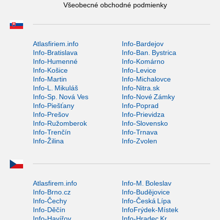
Všeobecné obchodné podmienky
Atlasfiriem.info
Info-Bardejov
Info-Bratislava
Info-Ban. Bystrica
Info-Humenné
Info-Komárno
Info-Košice
Info-Levice
Info-Martin
Info-Michalovce
Info-L. Mikuláš
Info-Nitra.sk
Info-Sp. Nová Ves
Info-Nové Zámky
Info-Piešťany
Info-Poprad
Info-Prešov
Info-Prievidza
Info-Ružomberok
Info-Slovensko
Info-Trenčín
Info-Trnava
Info-Žilina
Info-Zvolen
Atlasfirem.info
Info-M. Boleslav
Info-Brno.cz
Info-Budějovice
Info-Čechy
Info-Česká Lípa
Info-Děčín
InfoFrýdek-Místek
Info-Havířov
Info-Hradec Kr.