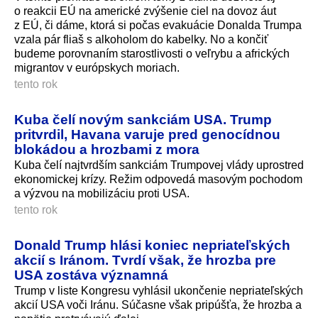
o reakcii EÚ na americké zvýšenie ciel na dovoz áut
z EÚ, či dáme, ktorá si počas evakuácie Donalda Trumpa
vzala pár fliaš s alkoholom do kabelky. No a končiť
budeme porovnaním starostlivosti o veľrybu a afrických
migrantov v európskych moriach.
tento rok
Kuba čelí novým sankciám USA. Trump
pritvrdil, Havana varuje pred genocídnou
blokádou a hrozbami z mora
Kuba čelí najtvrdším sankciám Trumpovej vlády uprostred
ekonomickej krízy. Režim odpovedá masovým pochodom
a výzvou na mobilizáciu proti USA.
tento rok
Donald Trump hlási koniec nepriateľských
akcií s Iránom. Tvrdí však, že hrozba pre
USA zostáva významná
Trump v liste Kongresu vyhlásil ukončenie nepriateľských
akcií USA voči Iránu. Súčasne však pripúšťa, že hrozba a