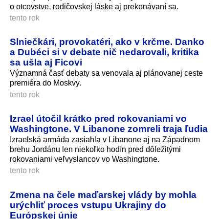
o otcovstve, rodičovskej láske aj prekonávaní sa.
tento rok
Slniečkári, provokatéri, ako v krčme. Danko
a Dubéci si v debate nič nedarovali, kritika
sa ušla aj Ficovi
Významná časť debaty sa venovala aj plánovanej ceste
premiéra do Moskvy.
tento rok
Izrael útočil krátko pred rokovaniami vo
Washingtone. V Libanone zomreli traja ľudia
Izraelská armáda zasiahla v Libanone aj na Západnom
brehu Jordánu len niekoľko hodín pred dôležitými
rokovaniami veľvyslancov vo Washingtone.
tento rok
Zmena na čele maďarskej vlády by mohla
urýchliť proces vstupu Ukrajiny do
Európskej únie