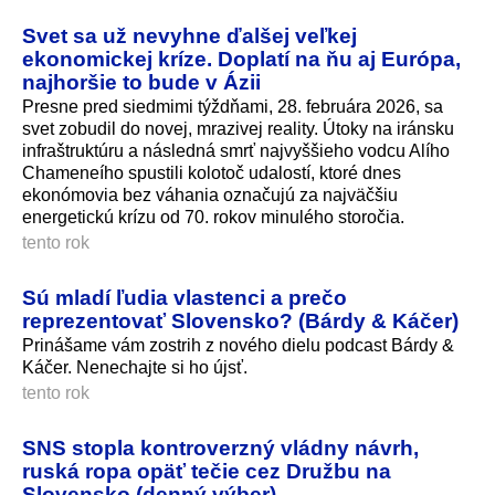
Svet sa už nevyhne ďalšej veľkej
ekonomickej kríze. Doplatí na ňu aj Európa,
najhoršie to bude v Ázii
Presne pred siedmimi týždňami, 28. februára 2026, sa
svet zobudil do novej, mrazivej reality. Útoky na iránsku
infraštruktúru a následná smrť najvyššieho vodcu Alího
Chameneího spustili kolotoč udalostí, ktoré dnes
ekonómovia bez váhania označujú za najväčšiu
energetickú krízu od 70. rokov minulého storočia.
tento rok
Sú mladí ľudia vlastenci a prečo
reprezentovať Slovensko? (Bárdy & Káčer)
Prinášame vám zostrih z nového dielu podcast Bárdy &
Káčer. Nenechajte si ho újsť.
tento rok
SNS stopla kontroverzný vládny návrh,
ruská ropa opäť tečie cez Družbu na
Slovensko (denný výber)