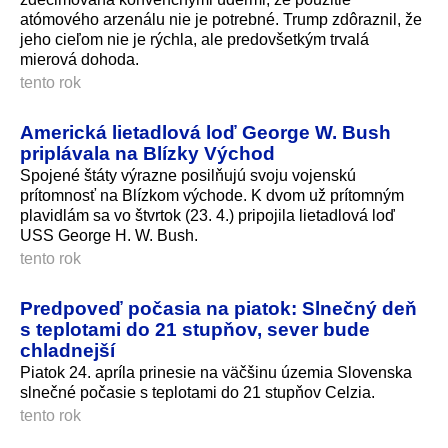
atómového arzenálu nie je potrebné. Trump zdôraznil, že
jeho cieľom nie je rýchla, ale predovšetkým trvalá
mierová dohoda.
tento rok
Americká lietadlová loď George W. Bush
priplávala na Blízky Východ
Spojené štáty výrazne posilňujú svoju vojenskú
prítomnosť na Blízkom východe. K dvom už prítomným
plavidlám sa vo štvrtok (23. 4.) pripojila lietadlová loď
USS George H. W. Bush.
tento rok
Predpoveď počasia na piatok: Slnečný deň
s teplotami do 21 stupňov, sever bude
chladnejší
Piatok 24. apríla prinesie na väčšinu územia Slovenska
slnečné počasie s teplotami do 21 stupňov Celzia.
tento rok