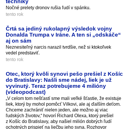
techniky
Nočné prelety dronov rušia ľudí v spánku.
tento rok
Črtá sa jediný rukolapný výsledok vojny
Donalda Trumpa v Iráne. A ten si „odskáče“
aj on sám
Neznesiteľný narcis narazil tvrdšie, než si ktokoľvek
vedel predstaviť.
tento rok
Otec, ktorý kvôli synovi pešo prešiel z Košíc
do Bratislavy: Našli sme nádej, liek je už
vyvinutý. Teraz potrebujeme 4 milióny
(videopodcast)
„V celom tom nešťastí sme mali veľké šťastie, že existuje
liek, ktorý by mohol pomôcť Vilkovi, ale aj ďalším deťom.
Chceme zachrániť nielen jeden, ale možno aj viac
ľudských životov,“ hovorí Richard Olexa, ktorý prešiel
z Košíc do Bratislavy, aby našiel milión dobrých ľudí
ochotných prispieť na liečbu jeho syna. Rozhovor