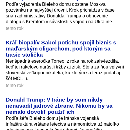
Podľa vyjadrenia Bieleho domu dostane Moskva
pozvánku na najvyššej úrovni. Krok prichádza v čase
snáh administratívy Donalda Trumpa o obnovenie
dialógu s Kremľom v súvislosti s vojnou na Ukrajine.
tento rok
Kráľ biopalív Sabol potichu spojil biznis s
maďarským oligarchom, pod ktorým sa
trasie stolička
Nenápadná eseročka Torreol z roka na rok zahviezdila,
keď jej raketovo narástli tržby aj zisk. Stoja za ňou vplyvní
slovenskí veľkopodnikatelia, ku ktorým sa teraz pridal aj
šéf MOL-u.
tento rok
Donald Trump: V Iráne by som nikdy
nenasadil jadrové zbrane. Nikomu by sa
nemalo dovoliť použiť ich
Podľa šéfa Bieleho domu je iránska vojenská
infraštruktúra vrátane letectva a námorníctva už natoľko
zdecimovaná konvenčnými údermi, že použitie