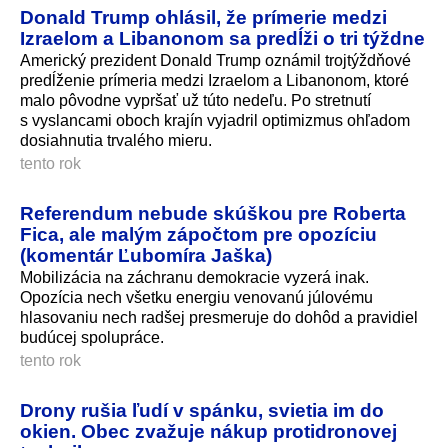
Donald Trump ohlásil, že prímerie medzi
Izraelom a Libanonom sa predĺži o tri týždne
Americký prezident Donald Trump oznámil trojtýždňové
predĺženie prímeria medzi Izraelom a Libanonom, ktoré
malo pôvodne vypršať už túto nedeľu. Po stretnutí
s vyslancami oboch krajín vyjadril optimizmus ohľadom
dosiahnutia trvalého mieru.
tento rok
Referendum nebude skúškou pre Roberta
Fica, ale malým zápočtom pre opozíciu
(komentár Ľubomíra Jaška)
Mobilizácia na záchranu demokracie vyzerá inak.
Opozícia nech všetku energiu venovanú júlovému
hlasovaniu nech radšej presmeruje do dohôd a pravidiel
budúcej spolupráce.
tento rok
Drony rušia ľudí v spánku, svietia im do
okien. Obec zvažuje nákup protidronovej