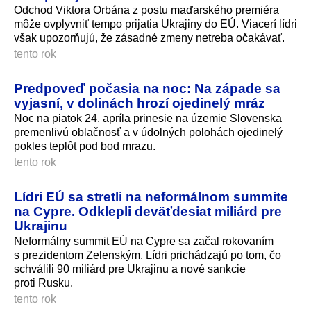
Odchod Viktora Orbána z postu maďarského premiéra
môže ovplyvniť tempo prijatia Ukrajiny do EÚ. Viacerí lídri
však upozorňujú, že zásadné zmeny netreba očakávať.
tento rok
Predpoveď počasia na noc: Na západe sa
vyjasní, v dolinách hrozí ojedinelý mráz
Noc na piatok 24. apríla prinesie na územie Slovenska
premenlivú oblačnosť a v údolných polohách ojedinelý
pokles teplôt pod bod mrazu.
tento rok
Lídri EÚ sa stretli na neformálnom summite
na Cypre. Odklepli deväťdesiat miliárd pre
Ukrajinu
Neformálny summit EÚ na Cypre sa začal rokovaním
s prezidentom Zelenským. Lídri prichádzajú po tom, čo
schválili 90 miliárd pre Ukrajinu a nové sankcie
proti Rusku.
tento rok