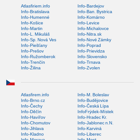
Atlasfiriem.info
Info-Bardejov
Info-Bratislava
Info-Ban. Bystrica
Info-Humenné
Info-Komárno
Info-Košice
Info-Levice
Info-Martin
Info-Michalovce
Info-L. Mikuláš
Info-Nitra.sk
Info-Sp. Nová Ves
Info-Nové Zámky
Info-Piešťany
Info-Poprad
Info-Prešov
Info-Prievidza
Info-Ružomberok
Info-Slovensko
Info-Trenčín
Info-Trnava
Info-Žilina
Info-Zvolen
Atlasfirem.info
Info-M. Boleslav
Info-Brno.cz
Info-Budějovice
Info-Čechy
Info-Česká Lípa
Info-Děčín
InfoFrýdek-Místek
Info-Havířov
Info-Hradec Kr.
Info-Chomutov
Info-Jablonec n.N.
Info-Jihlava
Info-Karviná
Info-Kladno
Info-Liberec
Info-Morava
Info-Most