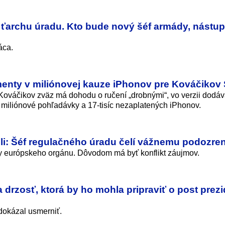
e ťarchu úradu. Kto bude nový šéf armády, nástu
áca.
enty v miliónovej kauze iPhonov pre Kováčikov
Kováčikov zväz má dohodu o ručení „drobnými“, vo verzii dodáv
 miliónové pohľadávky a 17-tisíc nezaplatených iPhonov.
li: Šéf regulačného úradu čelí vážnemu podozre
ny európskeho orgánu. Dôvodom má byť konflikt záujmov.
drzosť, ktorá by ho mohla pripraviť o post prezi
 dokázal usmerniť.