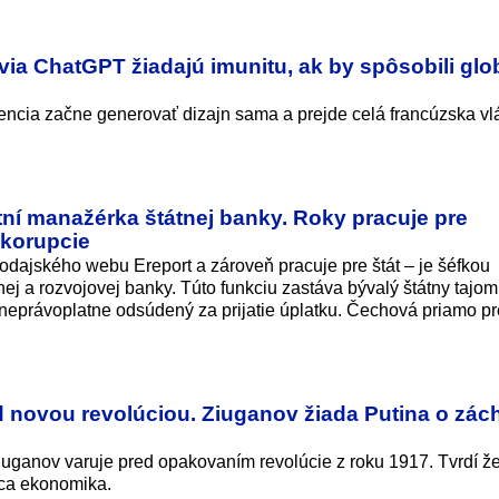
ia ChatGPT žiadajú imunitu, ak by spôsobili glo
gencia začne generovať dizajn sama a prejde celá francúzska v
tní manažérka štátnej banky. Roky pracuje pre
 korupcie
odajského webu Ereport a zároveň pracuje pre štát – je šéfkou
nej a rozvojovej banky. Túto funkciu zastáva bývalý štátny tajom
je neprávoplatne odsúdený za prijatie úplatku. Čechová priamo p
 novou revolúciou. Ziuganov žiada Putina o zác
uganov varuje pred opakovaním revolúcie z roku 1917. Tvrdí že
ca ekonomika.