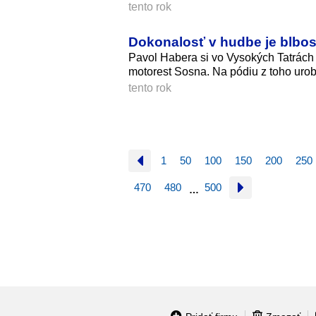
tento rok
Dokonalosť v hudbe je blbosť
Pavol Habera si vo Vysokých Tatrách
motorest Sosna. Na pódiu z toho urob
tento rok
1
50
100
150
200
250
470
480
500
…