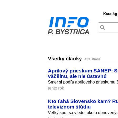
Katalóg
Všetky články
433. strana
Aprílový prieskum SANEP: Sm
väčšinu, ale nie ústavnú
Smer si podľa aprílového prieskumu S
tento rok
Kto ťahá Slovensko kam? Ru
televíznom štúdiu
Veľký spor sa viedol okolo obnovený