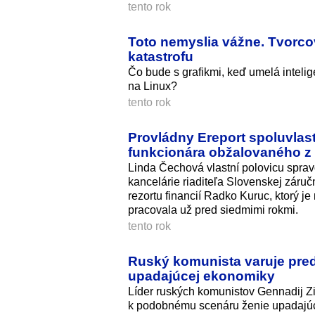
tento rok
Toto nemyslia vážne. Tvorcov
katastrofu
Čo bude s grafikmi, keď umelá inteli
na Linux?
tento rok
Provládny Ereport spoluvlas
funkcionára obžalovaného z
Linda Čechová vlastní polovicu sprav
kancelárie riaditeľa Slovenskej záruč
rezortu financií Radko Kuruc, ktorý 
pracovala už pred siedmimi rokmi.
tento rok
Ruský komunista varuje pred
upadajúcej ekonomiky
Líder ruských komunistov Gennadij Zi
k podobnému scenáru ženie upadajú