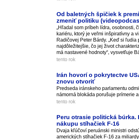
Od baletných špičiek k prem
zmeniť politiku (videopodcas
„Hľadal som príbeh lídra, osobnosti, 
kariéru, ktorý je veľmi inšpiratívny a 
Radičovej Peter Bárdy. „Keď si ľudia pr
najdôležitejšie, čo jej život charakter
má nastavené hodnoty“, vysvetľuje Bá
tento rok
Irán hovorí o pokrytectve US
znovu otvoriť
Predseda iránskeho parlamentu odmie
námorná blokáda porušuje prímerie a
tento rok
Peru otrasie politická búrka.
nákupu stíhačiek F-16
Dvaja kľúčoví peruánski ministri odst
amerických stíhačiek F-16 za miliardy