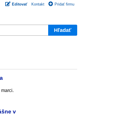
Editovať
Kontakt
Pridať firmu
Hľadať
la
 marci.
ášne v