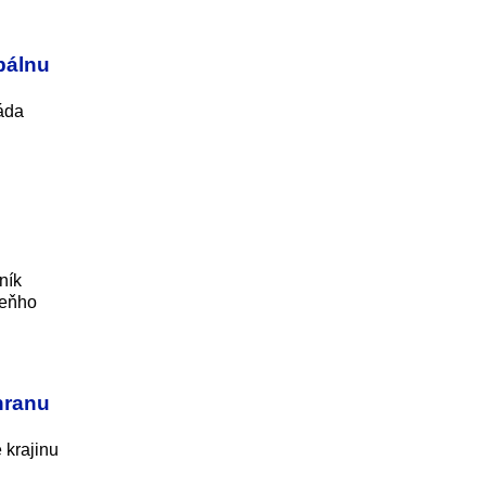
bálnu
láda
ník
reňho
hranu
 krajinu