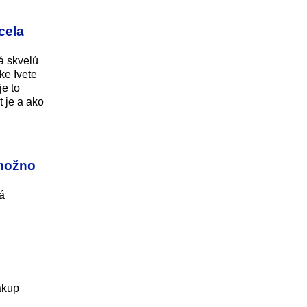
cela
á skvelú
ke Ivete
je to
t je a ako
emožno
á
ákup