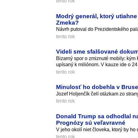
tento rok
Modrý generál, ktorý utiahn
Zmeka?
Návrh putoval do Prezidentského pal
tento rok
Videli sme sfalšované dokum
Bizarný spor o zmiznuté mobily: kým 
upísaný k miliónom. V kauze ide o 24
tento rok
Minulosť ho dobehla v Bruse
Jozef Holjenčík čelí otázkam zo stra
tento rok
Donald Trump sa odhodlal na 
Prognózy sú veľavravné
V jeho okolí niet človeka, ktorý by ho
tento rok