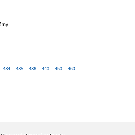
árny
434
435
436
440
450
460