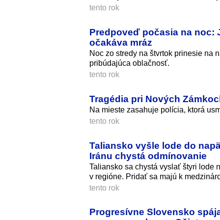
tento rok
Predpoveď počasia na noc: J
očakáva mráz
Noc zo stredy na štvrtok prinesie na 
pribúdajúca oblačnosť.
tento rok
Tragédia pri Nových Zámkoc
Na mieste zasahuje polícia, ktorá us
tento rok
Taliansko vyšle lode do napä
Iránu chystá odmínovanie
Taliansko sa chystá vyslať štyri lod
v regióne. Pridať sa majú k medzináro
tento rok
Progresívne Slovensko spája