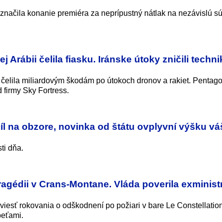
načila konanie premiéra za neprípustný nátlak na nezávislú s
Arábii čelila fiasku. Iránske útoky zničili techni
čelila miliardovým škodám po útokoch dronov a rakiet. Pentago
 firmy Sky Fortress.
íl na obzore, novinka od štátu ovplyvní výšku v
ti dňa.
ragédii v Crans-Montane. Vláda poverila exminist
 viesť rokovania o odškodnení po požiari v bare Le Constellatio
beťami.