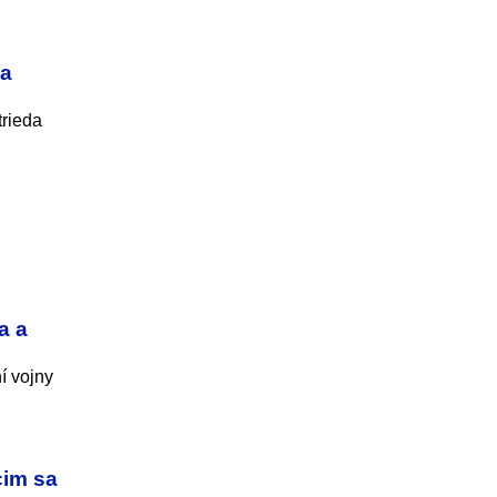
sa
trieda
a a
í vojny
cim sa