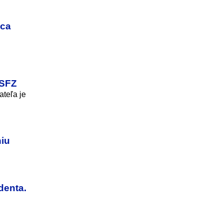
pca
 SFZ
ateľa je
niu
denta.