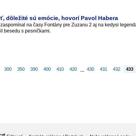
, dôležité sú emócie, hovorí Pavol Habera
 zaspomínal na časy Fontány pre Zuzanu 2 aj na kedysi legend
il besedu s pesničkami.
300
350
390
400
410
420
430
431
432
433
…