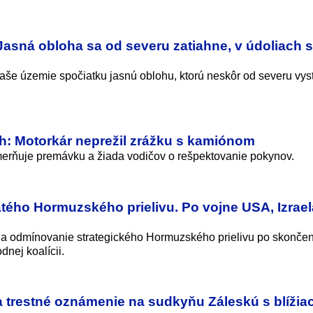
asná obloha sa od severu zatiahne, v údoliach 
naše územie spočiatku jasnú oblohu, ktorú neskôr od severu vys
h: Motorkár neprežil zrážku s kamiónom
merňuje premávku a žiada vodičov o rešpektovanie pokynov.
tého Hormuzského prielivu. Po vojne USA, Izrael
e na odmínovanie strategického Hormuzského prielivu po skončen
dnej koalícii.
 trestné oznámenie na sudkyňu Záleskú s blížia