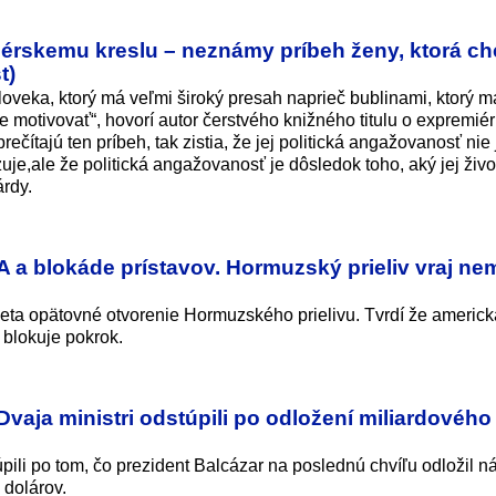
iérskemu kreslu – neznámy príbeh ženy, ktorá ch
t)
človeka, ktorý má veľmi široký presah naprieč bublinami, ktorý m
vie motivovať“, hovorí autor čerstvého knižného titulu o expremiér
ečítajú ten príbeh, tak zistia, že jej politická angažovanosť nie 
izuje,ale že politická angažovanosť je dôsledok toho, aký jej živo
rdy.
A a blokáde prístavov. Hormuzský prieliv vraj n
ta opätovné otvorenie Hormuzského prielivu. Tvrdí že americk
 blokuje pokrok.
 Dvaja ministri odstúpili po odložení miliardového
úpili po tom, čo prezident Balcázar na poslednú chvíľu odložil n
 dolárov.