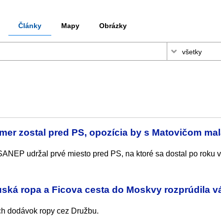
Články
Mapy
Obrázky
er zostal pred PS, opozícia by s Matovičom ma
ANEP udržal prvé miesto pred PS, na ktoré sa dostal po roku v
ská ropa a Ficova cesta do Moskvy rozprúdila v
ch dodávok ropy cez Družbu.