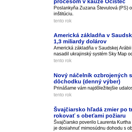
procesom v kauze Očistec
Poslankyňa Zuzana Števulová (PS) oz
inštitúciu.
tento rok
Americká základňa v Saudskej 
1,3 miliardy dolárov
Americká základňa v Saudskej Arábii 
nasadil ukrajinský systém Sky Map od
tento rok
Nový náčelník ozbrojených s
dôchodku (denný výber)
Prinášame vám najdôležitejšie udalos
tento rok
Švajčiarsko hľadá zmier po t
rokovať s obeťami požiaru
Švajčiarsko poverilo Laurenta Kurtha
je dosiahnuť mimosúdnu dohodu s o