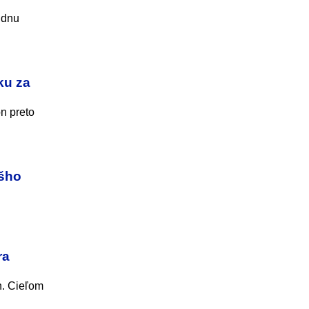
údnu
ku za
n preto
ášho
ra
n. Cieľom