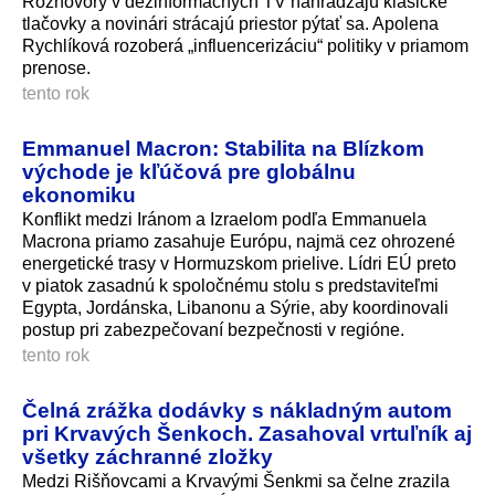
Rozhovory v dezinformačných TV nahrádzajú klasické
tlačovky a novinári strácajú priestor pýtať sa. Apolena
Rychlíková rozoberá „influencerizáciu“ politiky v priamom
prenose.
tento rok
Emmanuel Macron: Stabilita na Blízkom
východe je kľúčová pre globálnu
ekonomiku
Konflikt medzi Iránom a Izraelom podľa Emmanuela
Macrona priamo zasahuje Európu, najmä cez ohrozené
energetické trasy v Hormuzskom prielive. Lídri EÚ preto
v piatok zasadnú k spoločnému stolu s predstaviteľmi
Egypta, Jordánska, Libanonu a Sýrie, aby koordinovali
postup pri zabezpečovaní bezpečnosti v regióne.
tento rok
Čelná zrážka dodávky s nákladným autom
pri Krvavých Šenkoch. Zasahoval vrtuľník aj
všetky záchranné zložky
Medzi Rišňovcami a Krvavými Šenkmi sa čelne zrazila