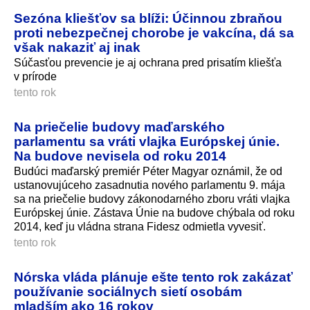
Sezóna kliešťov sa blíži: Účinnou zbraňou
proti nebezpečnej chorobe je vakcína, dá sa
však nakaziť aj inak
Súčasťou prevencie je aj ochrana pred prisatím kliešťa
v prírode
tento rok
Na priečelie budovy maďarského
parlamentu sa vráti vlajka Európskej únie.
Na budove nevisela od roku 2014
Budúci maďarský premiér Péter Magyar oznámil, že od
ustanovujúceho zasadnutia nového parlamentu 9. mája
sa na priečelie budovy zákonodarného zboru vráti vlajka
Európskej únie. Zástava Únie na budove chýbala od roku
2014, keď ju vládna strana Fidesz odmietla vyvesiť.
tento rok
Nórska vláda plánuje ešte tento rok zakázať
používanie sociálnych sietí osobám
mladším ako 16 rokov