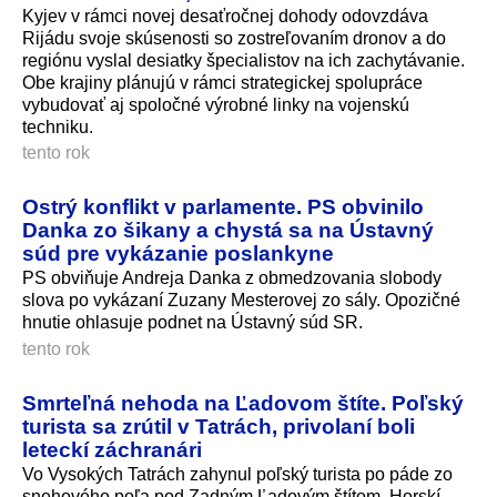
Kyjev v rámci novej desaťročnej dohody odovzdáva
Rijádu svoje skúsenosti so zostreľovaním dronov a do
regiónu vyslal desiatky špecialistov na ich zachytávanie.
Obe krajiny plánujú v rámci strategickej spolupráce
vybudovať aj spoločné výrobné linky na vojenskú
techniku.
tento rok
Ostrý konflikt v parlamente. PS obvinilo
Danka zo šikany a chystá sa na Ústavný
súd pre vykázanie poslankyne
PS obviňuje Andreja Danka z obmedzovania slobody
slova po vykázaní Zuzany Mesterovej zo sály. Opozičné
hnutie ohlasuje podnet na Ústavný súd SR.
tento rok
Smrteľná nehoda na Ľadovom štíte. Poľský
turista sa zrútil v Tatrách, privolaní boli
leteckí záchranári
Vo Vysokých Tatrách zahynul poľský turista po páde zo
snehového poľa pod Zadným Ľadovým štítom. Horskí