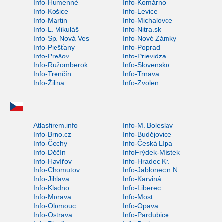
Info-Humenné
Info-Komárno
Info-Košice
Info-Levice
Info-Martin
Info-Michalovce
Info-L. Mikuláš
Info-Nitra.sk
Info-Sp. Nová Ves
Info-Nové Zámky
Info-Piešťany
Info-Poprad
Info-Prešov
Info-Prievidza
Info-Ružomberok
Info-Slovensko
Info-Trenčín
Info-Trnava
Info-Žilina
Info-Zvolen
Atlasfirem.info
Info-M. Boleslav
Info-Brno.cz
Info-Budějovice
Info-Čechy
Info-Česká Lípa
Info-Děčín
InfoFrýdek-Místek
Info-Havířov
Info-Hradec Kr.
Info-Chomutov
Info-Jablonec n.N.
Info-Jihlava
Info-Karviná
Info-Kladno
Info-Liberec
Info-Morava
Info-Most
Info-Olomouc
Info-Opava
Info-Ostrava
Info-Pardubice