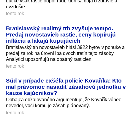
Lúčke však rastie odpor ľudí, ktorí sa boja o zdravie a
ovzdušie.
tento rok
Bratislavský realitný trh zvyšuje tempo.
Predaj novostavieb rastie, ceny kopírujú
infláciu a lákajú kupujúcich
Bratislavský trh novostavieb hlási 3922 bytov v ponuke a
predaj za rok na úrovni iba dvoch tretín tejto zásoby.
Analytici upozorňujú na opatrný rast cien.
tento rok
Súd v prípade exšéfa polície Kovaříka: Kto
mal právomoc nasadiť zásahovú jednotku v
kauze kajúcnikov?
Obhajca obžalovaného argumentuje, že Kovařík vôbec
nevedel, voči komu je zásah plánovaný.
tento rok