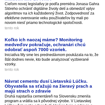
Cieľom novej legislatívy je podľa premiéra Jonasa Gahra
Störeho ochrániť digitálne životy detí a obmedziť vplyv
algoritmov na ich každodenný život. Zodpovednosť za
efektívne overovanie veku používateľov by mali po
novom niesť priamo technologické spoločnosti.
tento rok
Koľko ich naozaj máme? Monitoring
medveďov pokračuje, ochranári chcú
odobrať aspoň 7000 vzoriek.
Iniciatíva My sme les prednedávnom poukázala na to, že
štát dodnes nevie, kto bude analyzovať vyzbierané
vzorky.
tento rok
Návrat cementu dusí Lietavskú Lúčku.
Obyvatelia sa sťažujú na žieravý prach a
majú strach o zdravie
Druhá najstaršia cementáreň na Slovensku zmenila
program a vrátila sa k pôvodnej výrobe. V Lietavskej