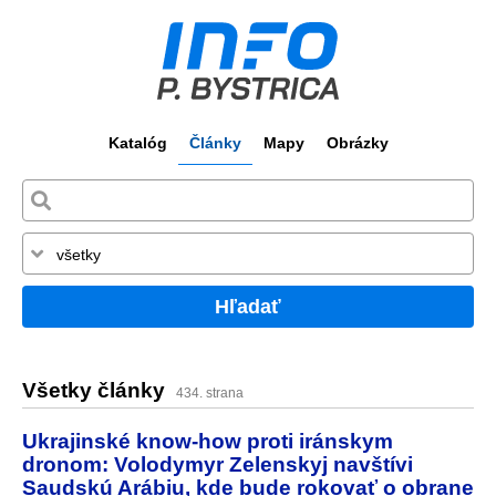
Katalóg
Články
Mapy
Obrázky
Hľadať
Všetky články
434. strana
Ukrajinské know-how proti iránskym
dronom: Volodymyr Zelenskyj navštívi
Saudskú Arábiu, kde bude rokovať o obrane