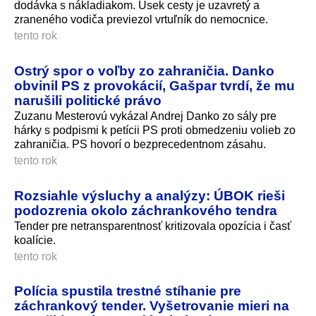
dodávka s nákladiakom. Úsek cesty je uzavretý a
zraneného vodiča previezol vrtuľník do nemocnice.
tento rok
Ostrý spor o voľby zo zahraničia. Danko
obvinil PS z provokácií, Gašpar tvrdí, že mu
narušili politické právo
Zuzanu Mesterovú vykázal Andrej Danko zo sály pre
hárky s podpismi k petícii PS proti obmedzeniu volieb zo
zahraničia. PS hovorí o bezprecedentnom zásahu.
tento rok
Rozsiahle výsluchy a analýzy: ÚBOK rieši
podozrenia okolo záchrankového tendra
Tender pre netransparentnosť kritizovala opozícia i časť
koalície.
tento rok
Polícia spustila trestné stíhanie pre
záchrankový tender. Vyšetrovanie mieri na