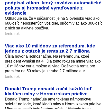
podpísal zákon, ktorý zavádza automatické
pokuty aj hromadné vyraďovanie z
evidencie
Odhaduje sa, že v súčasnosti je na Slovensku viac ako
600-tisíc nepoistených vozidiel, pričom viac ako 300-tisíc
z nich sa aktívne používa.
tento rok
Viac ako 10 miliónov za referendum, kde
jednou z otázok je renta za 2,7 milióna
Čísla hovoria jednoznačne. Na referendum, ktoré
prezident vyhlásil na 4. júla tohto roku sa minie viac ako
10 miliónov eur a možno aj viac. Doživotná renta pre
premiéra na 50 rokov je zhruba 2,7 milióna eur.
tento rok
Donald Trump nariadil zničiť každú loď
kladúcu míny v Hormuzskom prielive
Donald Trump nariaďuje americkému námorníctvu
strieľať na lode, ktoré kladú míny v Hormuzskom prielive.
Mínolovky majú trojnásobne zrýchliť čistenie trasy.