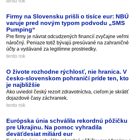
tento rok
Firmy na Slovensku prišli o tisíce eur: NBÚ
varuje pred novým typom podvodu „SMS
Pumping“
Pre firmy je návrat odcudzených financií zvyčajne veľmi
náročný. Peniaze totiž bývajú presúvané na zahraničné
účty a vydávané za legitímne prostriedky.
tento rok
O živote rozhodne rýchlosť, nie hranica. V
česko-slovenskom pohraničí príde ten, kto
je najbližšie
Ako uviedol český rezort zdravotníctva, cieľom je skrátiť
dojazdové časy záchraniek.
tento rok
Európska únia schválila rekordnú pôžičku
pre Ukrajinu. Na pomoc vyhradila
deväťdesiat miliárd eur