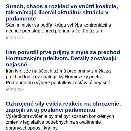
Strach, chaos a rozklad vo vnútri koalície,
tak vnímajú liberáli aktuálnu situáciu v
parlamente
Sám minister sa podľa Krúpu vyhýba konfrontácii a
nechce predstúpiť pred plénum a čeliť otázkam.
tento rok
Irán potvrdil prvé príjmy z mýta za prechod
Hormuzským prielivom. Detaily zostávajú
nejasné
Irán tvrdí, že na účtoch už má prvé príjmy z mýta za
prechod lodí cez strategický Hormuzský prieliv.
Podrobnosti o výbere poplatkov zostávajú nejasné.
tento rok
Ozbrojené sily cvičia reakcie na ohrozenie,
zapojili sa aj poslanci parlamentu
Výsledkom cvičenia by mal byť zoznam konkrétnych
zmien v legislatíve potrebných na skvalitnenie
obranyschopnosti krajiny.