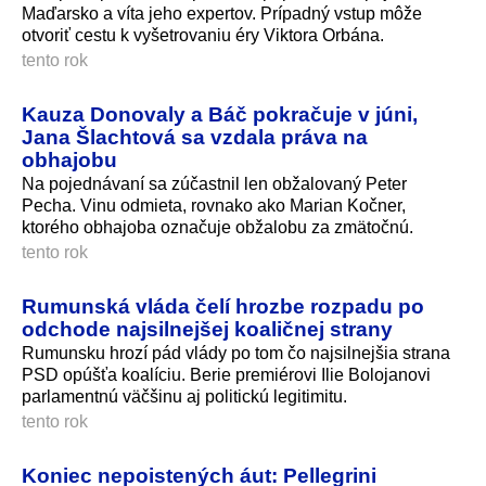
Maďarsko a víta jeho expertov. Prípadný vstup môže
otvoriť cestu k vyšetrovaniu éry Viktora Orbána.
tento rok
Kauza Donovaly a Báč pokračuje v júni,
Jana Šlachtová sa vzdala práva na
obhajobu
Na pojednávaní sa zúčastnil len obžalovaný Peter
Pecha. Vinu odmieta, rovnako ako Marian Kočner,
ktorého obhajoba označuje obžalobu za zmätočnú.
tento rok
Rumunská vláda čelí hrozbe rozpadu po
odchode najsilnejšej koaličnej strany
Rumunsku hrozí pád vlády po tom čo najsilnejšia strana
PSD opúšťa koalíciu. Berie premiérovi Ilie Bolojanovi
parlamentnú väčšinu aj politickú legitimitu.
tento rok
Koniec nepoistených áut: Pellegrini