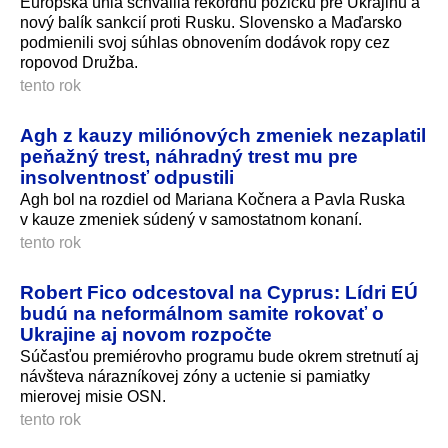
Európska únia schválila rekordnú pôžičku pre Ukrajinu a
nový balík sankcií proti Rusku. Slovensko a Maďarsko
podmienili svoj súhlas obnovením dodávok ropy cez
ropovod Družba.
tento rok
Agh z kauzy miliónových zmeniek nezaplatil
peňažný trest, náhradný trest mu pre
insolventnosť odpustili
Agh bol na rozdiel od Mariana Kočnera a Pavla Ruska
v kauze zmeniek súdený v samostatnom konaní.
tento rok
Robert Fico odcestoval na Cyprus: Lídri EÚ
budú na neformálnom samite rokovať o
Ukrajine aj novom rozpočte
Súčasťou premiérovho programu bude okrem stretnutí aj
návšteva nárazníkovej zóny a uctenie si pamiatky
mierovej misie OSN.
tento rok