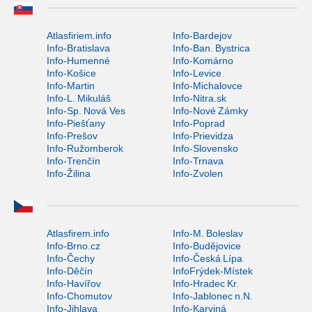
Atlasfiriem.info
Info-Bardejov
Info-Bratislava
Info-Ban. Bystrica
Info-Humenné
Info-Komárno
Info-Košice
Info-Levice
Info-Martin
Info-Michalovce
Info-L. Mikuláš
Info-Nitra.sk
Info-Sp. Nová Ves
Info-Nové Zámky
Info-Piešťany
Info-Poprad
Info-Prešov
Info-Prievidza
Info-Ružomberok
Info-Slovensko
Info-Trenčín
Info-Trnava
Info-Žilina
Info-Zvolen
Atlasfirem.info
Info-M. Boleslav
Info-Brno.cz
Info-Budějovice
Info-Čechy
Info-Česká Lípa
Info-Děčín
InfoFrýdek-Místek
Info-Havířov
Info-Hradec Kr.
Info-Chomutov
Info-Jablonec n.N.
Info-Jihlava
Info-Karviná