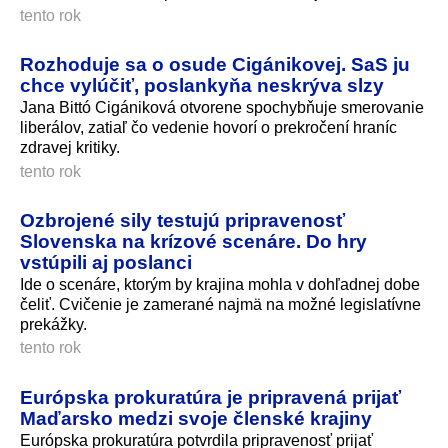
tento rok
Rozhoduje sa o osude Cigánikovej. SaS ju
chce vylúčiť, poslankyňa neskrýva slzy
Jana Bittó Cigániková otvorene spochybňuje smerovanie
liberálov, zatiaľ čo vedenie hovorí o prekročení hraníc
zdravej kritiky.
tento rok
Ozbrojené sily testujú pripravenosť
Slovenska na krízové scenáre. Do hry
vstúpili aj poslanci
Ide o scenáre, ktorým by krajina mohla v dohľadnej dobe
čeliť. Cvičenie je zamerané najmä na možné legislatívne
prekážky.
tento rok
Európska prokuratúra je pripravená prijať
Maďarsko medzi svoje členské krajiny
Európska prokuratúra potvrdila pripravenosť prijať