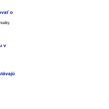
ovať o
miatky
u v
stávajú