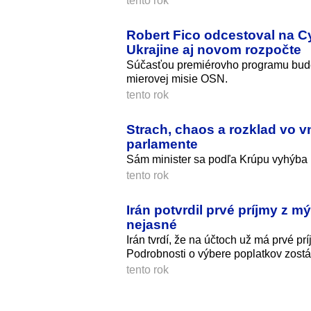
tento rok
Robert Fico odcestoval na C
Ukrajine aj novom rozpočte
Súčasťou premiérovho programu bude o
mierovej misie OSN.
tento rok
Strach, chaos a rozklad vo vnú
parlamente
Sám minister sa podľa Krúpu vyhýba k
tento rok
Irán potvrdil prvé príjmy z 
nejasné
Irán tvrdí, že na účtoch už má prvé pr
Podrobnosti o výbere poplatkov zostá
tento rok