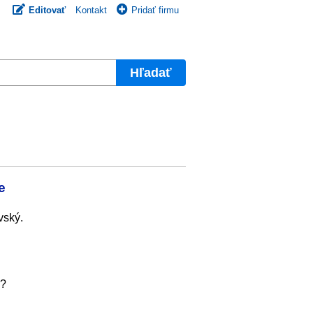
Editovať
Kontakt
Pridať firmu
Hľadať
e
vský.
e?