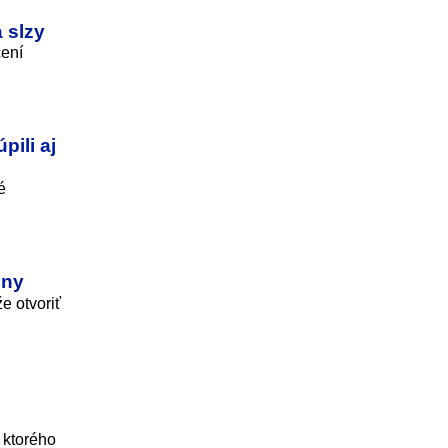
 slzy
čení
pili aj
é
iny
e otvoriť
 ktorého