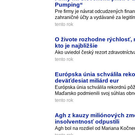
Pumping“
Pre firmy je návrat odcudzených fina
zahraničné účty a vydávané za legitím
tento rok
O živote rozhodne rýchlosť, 
kto je najbližšie
Ako uviedol český rezort zdravotníctv
tento rok
Európska únia schválila rek
deväťdesiat miliárd eur
Európska únia schválila rekordnú pôži
Maďarsko podmienili svoj súhlas ob
tento rok
Agh z kauzy miliónových zmen
insolventnosť odpustili
Agh bol na rozdiel od Mariana Kočn