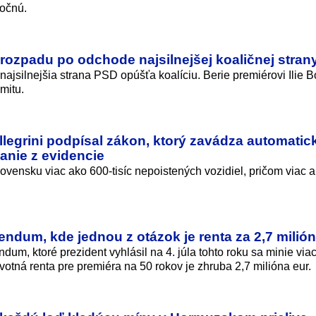
očnú.
rozpadu po odchode najsilnejšej koaličnej stran
jsilnejšia strana PSD opúšťa koalíciu. Berie premiérovi Ilie B
mitu.
legrini podpísal zákon, ktorý zavádza automatic
anie z evidencie
ovensku viac ako 600-tisíc nepoistených vozidiel, pričom viac 
rendum, kde jednou z otázok je renta za 2,7 milió
dum, ktoré prezident vyhlásil na 4. júla tohto roku sa minie via
votná renta pre premiéra na 50 rokov je zhruba 2,7 milióna eur.