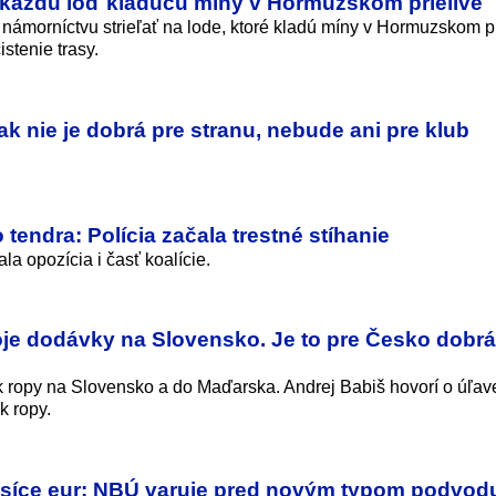
ť každú loď kladúcu míny v Hormuzskom prielive
morníctvu strieľať na lode, ktoré kladú míny v Hormuzskom pr
stenie trasy.
 ak nie je dobrá pre stranu, nebude ani pre klub
endra: Polícia začala trestné stíhanie
la opozícia i časť koalície.
je dodávky na Slovensko. Je to pre Česko dobrá
 ropy na Slovensko a do Maďarska. Andrej Babiš hovorí o úľav
k ropy.
 tisíce eur: NBÚ varuje pred novým typom podvo