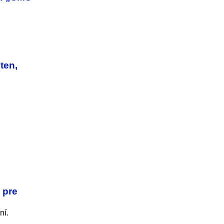
ten,
 pre
ní.