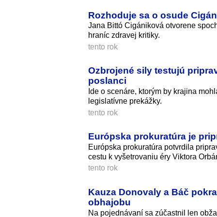
Rozhoduje sa o osude Cigáni
Jana Bittó Cigániková otvorene spoch
hraníc zdravej kritiky.
tento rok
Ozbrojené sily testujú pripra
poslanci
Ide o scenáre, ktorým by krajina moh
legislatívne prekážky.
tento rok
Európska prokuratúra je prip
Európska prokuratúra potvrdila pripra
cestu k vyšetrovaniu éry Viktora Orbá
tento rok
Kauza Donovaly a Báč pokrač
obhajobu
Na pojednávaní sa zúčastnil len obž