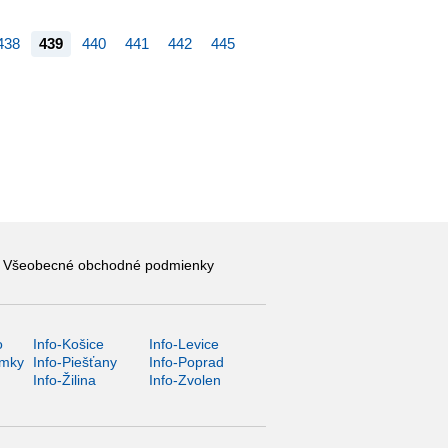
438
439
440
441
442
445
Všeobecné obchodné podmienky
o
Info-Košice
Info-Levice
ámky
Info-Piešťany
Info-Poprad
Info-Žilina
Info-Zvolen