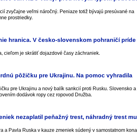
ncií zvyčajne veľmi náročný. Peniaze totiž bývajú presúvané na
ne prostriedky.
nie hranica. V česko-slovenskom pohraničí príde 
a, cieľom je skrátiť dojazdové časy záchraniek.
ordnú pôžičku pre Ukrajinu. Na pomoc vyhradila
čku pre Ukrajinu a nový balík sankcií proti Rusku. Slovensko a
novením dodávok ropy cez ropovod Družba.
iek nezaplatil peňažný trest, náhradný trest mu
era a Pavla Ruska v kauze zmeniek súdený v samostatnom kona