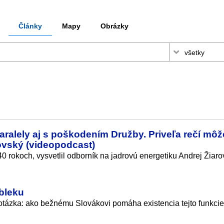
Články
Mapy
Obrázky
ralely aj s poškodením Družby. Priveľa rečí môž
ovský (videopodcast)
 rokoch, vysvetlil odborník na jadrovú energetiku Andrej Žiaro
bleku
otázka: ako bežnému Slovákovi pomáha existencia tejto funkci