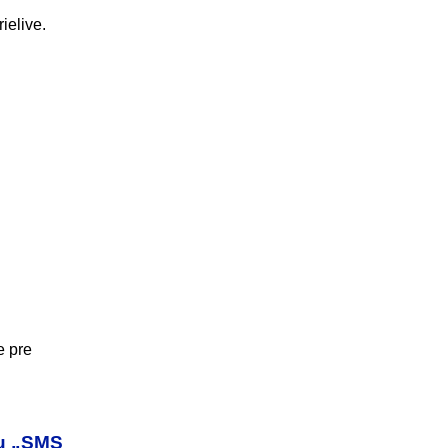
ielive.
e pre
du „SMS