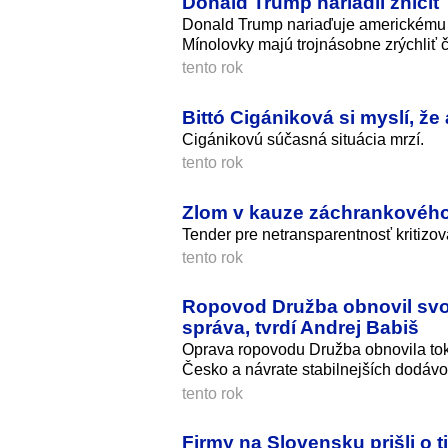
Donald Trump nariadil zniči
Donald Trump nariaďuje americkému ná
Mínolovky majú trojnásobne zrýchliť či
tento rok
Bittó Cigániková si myslí, že
Cigánikovú súčasná situácia mrzí.
tento rok
Zlom v kauze záchrankového t
Tender pre netransparentnosť kritizova
tento rok
Ropovod Družba obnovil svo
správa, tvrdí Andrej Babiš
Oprava ropovodu Družba obnovila tok
Česko a návrate stabilnejších dodávo
tento rok
Firmy na Slovensku prišli o