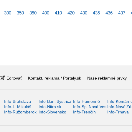
300
350
390
400
410
420
430
435
436
437
Editovať
Kontakt, reklama / Portaly.sk
Naše reklamné prvky
Info-Bratislava
Info-Ban. Bystrica
Info-Humenné
Info-Komárn
Info-L. Mikuláš
Info-Nitra.sk
Info-Sp. Nová Ves
Info-Nové Z
Info-Ružomberok
Info-Slovensko
Info-Trenčín
Info-Trnava