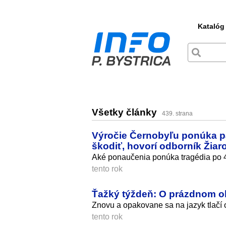
Katalóg
Všetky články
439. strana
Výročie Černobyľu ponúka pa
škodiť, hovorí odborník Žiar
Aké ponaučenia ponúka tragédia po 40
tento rok
Ťažký týždeň: O prázdnom o
Znovu a opakovane sa na jazyk tlačí 
tento rok