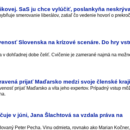
kovej. SaS ju chce vylúčiť, poslankyňa neskrýva
ybňuje smerovanie liberálov, zatiaľ čo vedenie hovorí o prekro
venosť Slovenska na krízové scenáre. Do hry vstú
la v dohľadnej dobe čeliť. Cvičenie je zamerané najmä na možn
ravená prijať Maďarsko medzi svoje členské kraj
venosť prijať Maďarsko a víta jeho expertov. Prípadný vstup môž
na.
uje v júni, Jana Šlachtová sa vzdala práva na
alovaný Peter Pecha. Vinu odmieta, rovnako ako Marian Kočner,