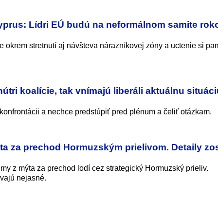
yprus: Lídri EÚ budú na neformálnom samite rok
krem stretnutí aj návšteva nárazníkovej zóny a uctenie si pa
tri koalície, tak vnímajú liberáli aktuálnu situáci
onfrontácii a nechce predstúpiť pred plénum a čeliť otázkam.
mýta za prechod Hormuzským prielivom. Detaily zo
íjmy z mýta za prechod lodí cez strategický Hormuzský prieliv.
vajú nejasné.