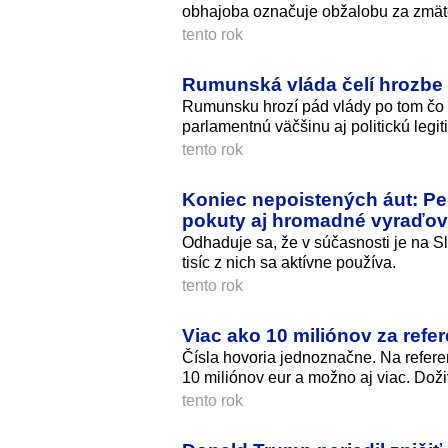
obhajoba označuje obžalobu za zmät
tento rok
Rumunská vláda čelí hrozbe 
Rumunsku hrozí pád vlády po tom čo na
parlamentnú väčšinu aj politickú legiti
tento rok
Koniec nepoistených áut: Pel
pokuty aj hromadné vyraďov
Odhaduje sa, že v súčasnosti je na Sl
tisíc z nich sa aktívne používa.
tento rok
Viac ako 10 miliónov za refe
Čísla hovoria jednoznačne. Na referen
10 miliónov eur a možno aj viac. Doži
tento rok