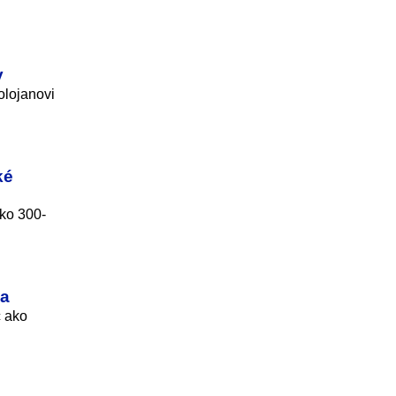
y
olojanovi
ké
ako 300-
na
c ako