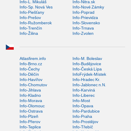
Info-L. Mikuláš
Info-Nitra.sk
Info-Sp. Nová Ves
Info-Nové Zámky
Info-Piešťany
Info-Poprad
Info-Prešov
Info-Prievidza
Info-Ružomberok
Info-Slovensko
Info-Trenčín
Info-Trnava
Info-Žilina
Info-Zvolen
Atlasfirem.info
Info-M. Boleslav
Info-Brno.cz
Info-Budějovice
Info-Čechy
Info-Česká Lípa
Info-Děčín
InfoFrýdek-Místek
Info-Havířov
Info-Hradec Kr.
Info-Chomutov
Info-Jablonec n.N.
Info-Jihlava
Info-Karviná
Info-Kladno
Info-Liberec
Info-Morava
Info-Most
Info-Olomouc
Info-Opava
Info-Ostrava
Info-Pardubice
Info-Plzeň
Info-Praha
Info-Přerov
Info-Prostějov
Info-Teplice
Info-Třebíč