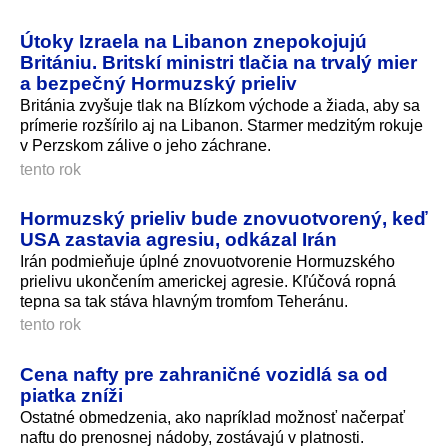
Útoky Izraela na Libanon znepokojujú
Britániu. Britskí ministri tlačia na trvalý mier
a bezpečný Hormuzský prieliv
Británia zvyšuje tlak na Blízkom východe a žiada, aby sa
prímerie rozšírilo aj na Libanon. Starmer medzitým rokuje
v Perzskom zálive o jeho záchrane.
tento rok
Hormuzský prieliv bude znovuotvorený, keď
USA zastavia agresiu, odkázal Irán
Irán podmieňuje úplné znovuotvorenie Hormuzského
prielivu ukončením americkej agresie. Kľúčová ropná
tepna sa tak stáva hlavným tromfom Teheránu.
tento rok
Cena nafty pre zahraničné vozidlá sa od
piatka zníži
Ostatné obmedzenia, ako napríklad možnosť načerpať
naftu do prenosnej nádoby, zostávajú v platnosti.