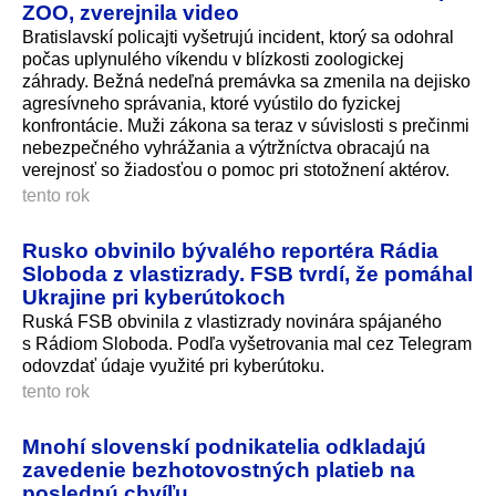
ZOO, zverejnila video
Bratislavskí policajti vyšetrujú incident, ktorý sa odohral
počas uplynulého víkendu v blízkosti zoologickej
záhrady. Bežná nedeľná premávka sa zmenila na dejisko
agresívneho správania, ktoré vyústilo do fyzickej
konfrontácie. Muži zákona sa teraz v súvislosti s prečinmi
nebezpečného vyhrážania a výtržníctva obracajú na
verejnosť so žiadosťou o pomoc pri stotožnení aktérov.
tento rok
Rusko obvinilo bývalého reportéra Rádia
Sloboda z vlastizrady. FSB tvrdí, že pomáhal
Ukrajine pri kyberútokoch
Ruská FSB obvinila z vlastizrady novinára spájaného
s Rádiom Sloboda. Podľa vyšetrovania mal cez Telegram
odovzdať údaje využité pri kyberútoku.
tento rok
Mnohí slovenskí podnikatelia odkladajú
zavedenie bezhotovostných platieb na
poslednú chvíľu