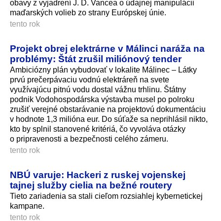
obavy z vyjadrení J. D. Vancea o údajnej manipulácii
maďarských volieb zo strany Európskej únie.
tento rok
Projekt obrej elektrárne v Málinci naráža na
problémy: Štát zrušil miliónový tender
Ambiciózny plán vybudovať v lokalite Málinec – Látky
prvú prečerpávaciu vodnú elektráreň na svete
využívajúcu pitnú vodu dostal vážnu trhlinu. Štátny
podnik Vodohospodárska výstavba musel po polroku
zrušiť verejné obstarávanie na projektovú dokumentáciu
v hodnote 1,3 milióna eur. Do súťaže sa neprihlásil nikto,
kto by splnil stanovené kritériá, čo vyvoláva otázky
o pripravenosti a bezpečnosti celého zámeru.
tento rok
NBÚ varuje: Hackeri z ruskej vojenskej
tajnej služby cielia na bežné routery
Tieto zariadenia sa stali cieľom rozsiahlej kybernetickej
kampane.
tento rok