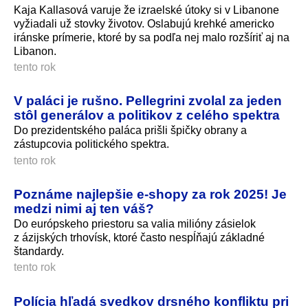
Kaja Kallasová varuje že izraelské útoky si v Libanone
vyžiadali už stovky životov. Oslabujú krehké americko
iránske prímerie, ktoré by sa podľa nej malo rozšíriť aj na
Libanon.
tento rok
V paláci je rušno. Pellegrini zvolal za jeden
stôl generálov a politikov z celého spektra
Do prezidentského paláca prišli špičky obrany a
zástupcovia politického spektra.
tento rok
Poznáme najlepšie e-shopy za rok 2025! Je
medzi nimi aj ten váš?
Do európskeho priestoru sa valia milióny zásielok
z ázijských trhovísk, ktoré často nespĺňajú základné
štandardy.
tento rok
Polícia hľadá svedkov drsného konfliktu pri