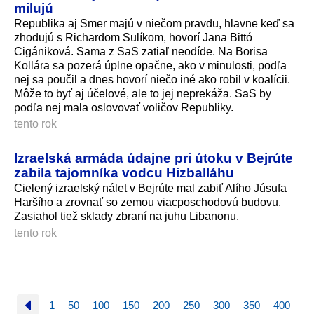
milujú
Republika aj Smer majú v niečom pravdu, hlavne keď sa
zhodujú s Richardom Sulíkom, hovorí Jana Bittó
Cigániková. Sama z SaS zatiaľ neodíde. Na Borisa
Kollára sa pozerá úplne opačne, ako v minulosti, podľa
nej sa poučil a dnes hovorí niečo iné ako robil v koalícii.
Môže to byť aj účelové, ale to jej neprekáža. SaS by
podľa nej mala oslovovať voličov Republiky.
tento rok
Izraelská armáda údajne pri útoku v Bejrúte
zabila tajomníka vodcu Hizballáhu
Cielený izraelský nálet v Bejrúte mal zabiť Alího Júsufa
Haršího a zrovnať so zemou viacposchodovú budovu.
Zasiahol tiež sklady zbraní na juhu Libanonu.
tento rok
1
50
100
150
200
250
300
350
400