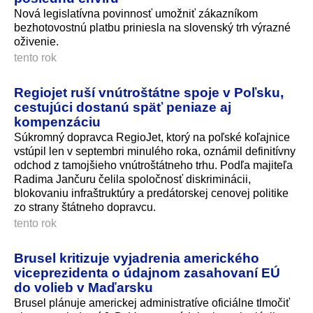
Nová legislatívna povinnosť umožniť zákazníkom
bezhotovostnú platbu priniesla na slovenský trh výrazné
oživenie.
tento rok
Regiojet ruší vnútroštátne spoje v Poľsku,
cestujúci dostanú späť peniaze aj
kompenzáciu
Súkromný dopravca RegioJet, ktorý na poľské koľajnice
vstúpil len v septembri minulého roka, oznámil definitívny
odchod z tamojšieho vnútroštátneho trhu. Podľa majiteľa
Radima Jančuru čelila spoločnosť diskriminácii,
blokovaniu infraštruktúry a predátorskej cenovej politike
zo strany štátneho dopravcu.
tento rok
Brusel kritizuje vyjadrenia amerického
viceprezidenta o údajnom zasahovaní EÚ
do volieb v Maďarsku
Brusel plánuje americkej administratíve oficiálne tlmočiť