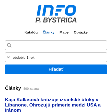
Katalóg
Články
Mapy
Obrázky
Hľadať
Články
500. strana
Kaja Kallasová kritizuje izraelské útoky v
Libanone. Ohrozujú prímerie medzi USA a
Iránom