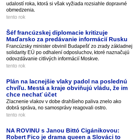
udalostí roka, ktorá si však vyžiada rozsiahle dopravné
obmedzenia.
tento rok
Šéf francúzskej diplomacie kritizuje
Maďarsko za predávanie informácií Rusku
Francúzsky minister obvinil Budapešť zo zrady základnej
solidarity EÚ po odhalení odposluchov, ktoré naznačujú
odovzdávanie citlivých informácií Moskve.
tento rok
Plán na lacnejšie vlaky padol na poslednú
chvíľu. Mestá a kraje obviňujú vládu, že im
chce nechať účet
Zlacnenie vlakov v dobe drahšieho paliva znelo ako
dobrá správa, no samosprávy reagovali ostro.
tento rok
NA ROVINU s Janou Bittó Cigánikovou:
Robert Fico je drama queen a Slováci to