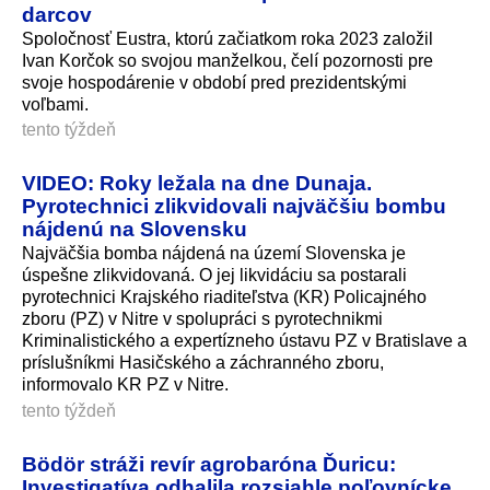
darcov
Spoločnosť Eustra, ktorú začiatkom roka 2023 založil
Ivan Korčok so svojou manželkou, čelí pozornosti pre
svoje hospodárenie v období pred prezidentskými
voľbami.
tento týždeň
VIDEO: Roky ležala na dne Dunaja.
Pyrotechnici zlikvidovali najväčšiu bombu
nájdenú na Slovensku
Najväčšia bomba nájdená na území Slovenska je
úspešne zlikvidovaná. O jej likvidáciu sa postarali
pyrotechnici Krajského riaditeľstva (KR) Policajného
zboru (PZ) v Nitre v spolupráci s pyrotechnikmi
Kriminalistického a expertízneho ústavu PZ v Bratislave a
príslušníkmi Hasičského a záchranného zboru,
informovalo KR PZ v Nitre.
tento týždeň
Bödör stráži revír agrobaróna Ďuricu:
Investigatíva odhalila rozsiahle poľovnícke