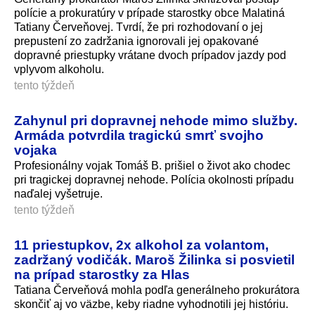
polície a prokuratúry v prípade starostky obce Malatiná
Tatiany Červeňovej. Tvrdí, že pri rozhodovaní o jej
prepustení zo zadržania ignorovali jej opakované
dopravné priestupky vrátane dvoch prípadov jazdy pod
vplyvom alkoholu.
tento týždeň
Zahynul pri dopravnej nehode mimo služby.
Armáda potvrdila tragickú smrť svojho
vojaka
Profesionálny vojak Tomáš B. prišiel o život ako chodec
pri tragickej dopravnej nehode. Polícia okolnosti prípadu
naďalej vyšetruje.
tento týždeň
11 priestupkov, 2x alkohol za volantom,
zadržaný vodičák. Maroš Žilinka si posvietil
na prípad starostky za Hlas
Tatiana Červeňová mohla podľa generálneho prokurátora
skončiť aj vo väzbe, keby riadne vyhodnotili jej históriu.