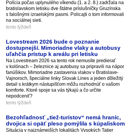
Polícia počas uplynulého víkendu (1. a 2. 8.) zadržala na
bratislavskom letisku dve štátne príslušníčky Gruzínska
s falošnými izraelskými pasmi. Policajti o tom informovali
na sociálnej sieti.
tento týždeň
Lovestream 2026 bude o poznanie
dostupnejší. Mimoriadne vlaky a autobusy
uľahčia prístup k areálu pri letisku
Na Lovestream 2026 sa tento rok nemusíte predierať
v kolónach – železnice aj autobusy sa pripravili na nápor
fanúšikov. Mimoriadne zastavenia vlakov v Bratislave-
Vajnoroch, špeciálne linky Slovak Lines a jeden dôležitý
detail s krátkym nástupišťom môžu rozhodnúť o vašom
komforte. Ktoré spoje sa vás týkajú a čo určite
nepodceniť?
tento týždeň
Bezohľadnosť „tiež-turistov“ nemá hraníc,
dvojica si opäť pleso pomýlila s kúpaliskom
Situácia v najznámejších lokalitách Vysokých Tatier