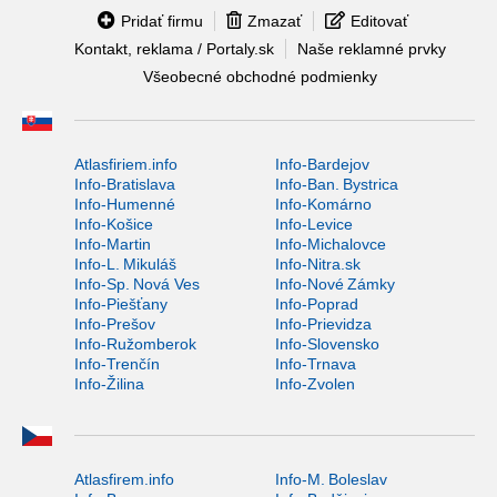
Pridať firmu
Zmazať
Editovať
Kontakt, reklama / Portaly.sk
Naše reklamné prvky
Všeobecné obchodné podmienky
Atlasfiriem.info
Info-Bardejov
Info-Bratislava
Info-Ban. Bystrica
Info-Humenné
Info-Komárno
Info-Košice
Info-Levice
Info-Martin
Info-Michalovce
Info-L. Mikuláš
Info-Nitra.sk
Info-Sp. Nová Ves
Info-Nové Zámky
Info-Piešťany
Info-Poprad
Info-Prešov
Info-Prievidza
Info-Ružomberok
Info-Slovensko
Info-Trenčín
Info-Trnava
Info-Žilina
Info-Zvolen
Atlasfirem.info
Info-M. Boleslav