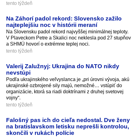
tento týždeň
Na Záhorí padol rekord: Slovensko zažilo
najteplejšiu noc v histórii meraní
Na Slovensku padol rekord najvyššej minimálnej teploty.
V Plaveckom Petre a Skalici noc neklesla pod 27 stupňov
a SHMÚ hovorí o extrémne teplej noci.
tento týždeň
Valerij Zalužnyj: Ukrajina do NATO nikdy
nevstúpi
Podľa ukrajinského veľvyslanca je „pri úrovni vývoja, akú
ukrajinské ozbrojené sily majú, nemožné… vstúpiť do
organizácie, ktorá sa riadi doktrínami z druhej svetovej
vojny“.
tento týždeň
Falošný pas ich do cieľa nedostal. Dve ženy
na bratislavskom letisku neprešli kontrolou,
skončili v rukách polície