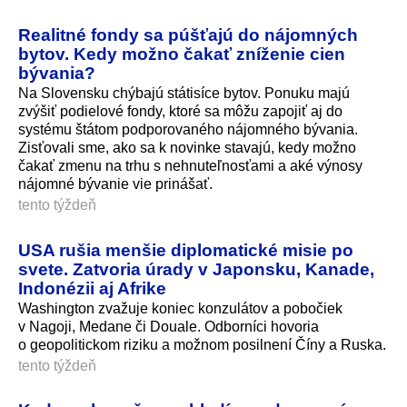
Realitné fondy sa púšťajú do nájomných
bytov. Kedy možno čakať zníženie cien
bývania?
Na Slovensku chýbajú státisíce bytov. Ponuku majú
zvýšiť podielové fondy, ktoré sa môžu zapojiť aj do
systému štátom podporovaného nájomného bývania.
Zisťovali sme, ako sa k novinke stavajú, kedy možno
čakať zmenu na trhu s nehnuteľnosťami a aké výnosy
nájomné bývanie vie prinášať.
tento týždeň
USA rušia menšie diplomatické misie po
svete. Zatvoria úrady v Japonsku, Kanade,
Indonézii aj Afrike
Washington zvažuje koniec konzulátov a pobočiek
v Nagoji, Medane či Douale. Odborníci hovoria
o geopolitickom riziku a možnom posilnení Číny a Ruska.
tento týždeň