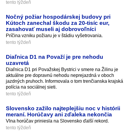
tento týždeň
Nočný požiar hospodárskej budovy pri
Kútoch zanechal škodu za 20-tisíc eur,
zasahovať museli aj dobrovoľníci
Príčina vzniku požiaru je v štádiu vyšetrovania.
tento týždeň
Diaľnica D1 na Považí je pre nehodu
uzavretá
Diaľnica D1 pri Považskej Bystrici v smere na Žilinu je
aktuálne pre dopravnú nehodu neprejazdná v oboch
jazdných pruhoch. Informovala o tom trenčianska krajská
polícia na sociálnej sieti.
tento týždeň
Slovensko zažilo najteplejšiu noc v histórii
meraní. Horúčavy ani zďaleka nekončia
Vlna horúčav priniesla na Slovensko ďalší rekord.
tento týždeň