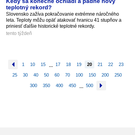
Kedy sa konečne ochladí a padne nový
teplotný rekord?
Slovensko zažíva pokračovanie extrémne náročného
leta. Teploty môžu opäť atakovať hranicu 41 stupňov a
priniesť ďalšie historické teplotné rekordy.
tento týždeň
1
10
15
17
18
19
20
21
22
23
…
25
30
40
50
60
70
100
150
200
250
300
350
400
450
500
…