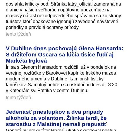
dosiahla kritický bod. Stránka tatry_official zameraná na
dianie v našich veľhorách opätovne upozorňuje na
masový nárast nezodpovedného správania sa zo strany
turistov, ktorí opakovane ignorujú zavedené návštevné
poriadky a pravidlá ochrany prírody.
tento týždeň
V Dubline dnes pochovajú Glena Hansarda:
S držiteľom Oscara sa lúčia tisíce ľudí aj
Markéta Irglová
Íri sa s Glenom Hansardom rozlúčili už v pondelok na
verejnej rozlúčke v Barokovej kaplnke Irského múzea
moderného umenia v Dubline, kam prišli tisícky
fanúšikov. Samotný pohreb sa uskutoční dnes o 13:30
v Katedrále sv. Patrika v centre Dublinu.
tento týždeň
Jedenásť priestupkov a dva prípady
alkoholu za volantom. Žilinka tvrdí, že
starostku z Malatinej nemali prepustiť
Generálny prokurátor Maroš Žilinka skritizoval postup