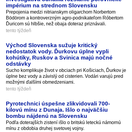
impérium na strednom Slovensku
Prepojenia medzi nitrianskym oligarchom Norbertom
Bödörom a kontroverzným agro-podnikateľom Róbertom
Ďuricom sú hlbšie, než obaja doteraz priznávali.
tento týždeň
Východ Slovenska sužuje kritický
nedostatok vody. Ďurkovu úplne vypli
kohútiky, Ruskov a Svinica majú nočné
odstávky
Sucho komplikuje život v obciach pri Košiciach, Ďurkov je
úplne bez vody a závislý od cisterien. Vodári varujú pred
možnými ďalšími obmedzeniami.
tento týždeň
Pyrotechnici úspešne zlikvidovali 700-
kilovú mínu z Dunaja. Išlo o najväčšiu
bombu nájdenú na Slovensku
Podľa doterajších zistení išlo o britskú leteckú námornú
mínu z obdobia druhej svetovej vojny.