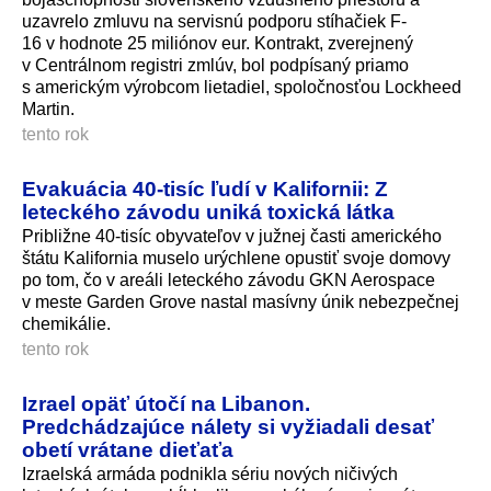
uzavrelo zmluvu na servisnú podporu stíhačiek F-
16 v hodnote 25 miliónov eur. Kontrakt, zverejnený
v Centrálnom registri zmlúv, bol podpísaný priamo
s americkým výrobcom lietadiel, spoločnosťou Lockheed
Martin.
tento rok
Evakuácia 40-tisíc ľudí v Kalifornii: Z
leteckého závodu uniká toxická látka
Približne 40-tisíc obyvateľov v južnej časti amerického
štátu Kalifornia muselo urýchlene opustiť svoje domovy
po tom, čo v areáli leteckého závodu GKN Aerospace
v meste Garden Grove nastal masívny únik nebezpečnej
chemikálie.
tento rok
Izrael opäť útočí na Libanon.
Predchádzajúce nálety si vyžiadali desať
obetí vrátane dieťaťa
Izraelská armáda podnikla sériu nových ničivých