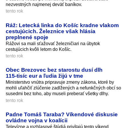
nezvestných najmenej deväť baníkov.
tento rok
Ráž: Letecká linka do Košíc kradne vlakom
cestujúcich. Železnice však hlásia
preplnené spoje
Rážovi sa mali sťažovať železničiari na úbytok
cestujúcich kvôli letom do Košíc.
tento rok
Obec Brezovec bez starostu dusí dlh
115‑tisíc eur a ľudia žijú v tme
Ministerstvo vnútra pripravuje zmeny zákona, ktoré by
mohli uľahčiť zlúčenie zadlžených a nefunkčných obcí so
susedmi bez toho, aby museli preberať všetky dlhy.
tento rok
Padne Tomáš Taraba? Víkendové diskusie
ovládne vojna v koalícii
Televízne a rozhlasové štúdiá privítajú tento víkend