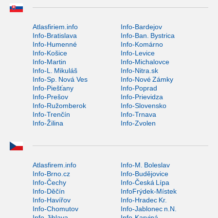
Atlasfiriem.info
Info-Bardejov
Info-Bratislava
Info-Ban. Bystrica
Info-Humenné
Info-Komárno
Info-Košice
Info-Levice
Info-Martin
Info-Michalovce
Info-L. Mikuláš
Info-Nitra.sk
Info-Sp. Nová Ves
Info-Nové Zámky
Info-Piešťany
Info-Poprad
Info-Prešov
Info-Prievidza
Info-Ružomberok
Info-Slovensko
Info-Trenčín
Info-Trnava
Info-Žilina
Info-Zvolen
Atlasfirem.info
Info-M. Boleslav
Info-Brno.cz
Info-Budějovice
Info-Čechy
Info-Česká Lípa
Info-Děčín
InfoFrýdek-Místek
Info-Havířov
Info-Hradec Kr.
Info-Chomutov
Info-Jablonec n.N.
Info-Jihlava
Info-Karviná