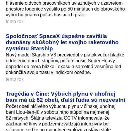
hlásenie o dvoch pracovníkoch uviaznutých v uzavretom
priestore lodenice vyústilo po 50 minútach do obrovského
výbuchu priamo počas hasiacich prác.
tento rok
Spoločnosť SpaceX úspešne zavŕšila
dvanásty skúšobný let svojho raketového
systému Starship
Nový model Starship V3 predviedol v piatok večer hladké
oddelenie oboch stupňov, pričom nosič Super Heavy
dopadol do mora blízko Texasu a samotná vesmírna loď
dokončila svoju trasu v Indickom oceáne.
tento rok
Tragédia v Číne: Výbuch plynu v uhoľnej
bani má už 82 obetí, ďalší ľudia sú nezvestní
Počet obetí ničivého výbuchu plynu v čínskej uhoľnej
bani Liou-šen-jü v sobotu ráno stúpol na najmenej
82 mŕtvych. Štátna televízia CCTV informovala, že
záchranné tímy v podzemí zvádzajú intenzívny boj
s časom, keďže po mohutnej explózii zostáva stále