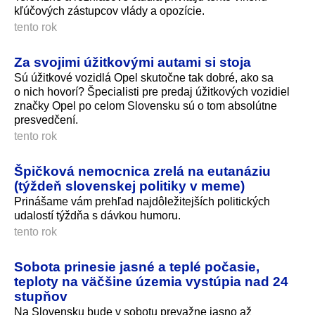
kľúčových zástupcov vlády a opozície.
tento rok
Za svojimi úžitkovými autami si stoja
Sú úžitkové vozidlá Opel skutočne tak dobré, ako sa
o nich hovorí? Špecialisti pre predaj úžitkových vozidiel
značky Opel po celom Slovensku sú o tom absolútne
presvedčení.
tento rok
Špičková nemocnica zrelá na eutanáziu
(týždeň slovenskej politiky v meme)
Prinášame vám prehľad najdôležitejších politických
udalostí týždňa s dávkou humoru.
tento rok
Sobota prinesie jasné a teplé počasie,
teploty na väčšine územia vystúpia nad 24
stupňov
Na Slovensku bude v sobotu prevažne jasno až