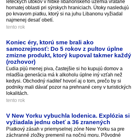
leteckých útokov v hĺbke libanonského územia vrátane
hornatej oblasti pri sýrskych hraniciach. Útoky nasledujú
po krvavom piatku, ktorý si na juhu Libanonu vyžiadal
najmenej desať obetí.
tento rok
Koniec éry, ktorú sme brali ako
samozrejmosť: Do 5 rokov z pultov úplne
zmizne produkt, ktorý kupoval takmer každý
(rozhovor)
Ľudia pijú menej piva, častejšie si ho kupujú domov a
mladšia generácia má k alkoholu úplne iný vzťah než
kedysi. Obchodný riaditeľ hovorí aj o tom, prečo by si
podniky mali dávať pozor na prehnané ceny v turistických
lokalitách.
tento rok
V New Yorku vybuchla lodenica. Explózia si
vyžiadala jednu obeť a 36 zranených
Piatkový zásah v priemyselnej zóne New Yorku sa pre
záchranné zložky premenil na nočnú moru. Pôvodné