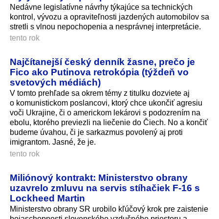
Nedávne legislatívne návrhy týkajúce sa technických
kontrol, vývozu a opraviteľnosti jazdených automobilov sa
stretli s vlnou nepochopenia a nesprávnej interpretácie.
tento rok
Najčítanejší český denník žasne, prečo je
Fico ako Putinova retrokópia (týždeň vo
svetových médiách)
V tomto prehľade sa okrem témy z titulku dozviete aj
o komunistickom poslancovi, ktorý chce ukončiť agresiu
voči Ukrajine, či o americkom lekárovi s podozrením na
ebolu, ktorého previezli na liečenie do Čiech. No a končiť
budeme úvahou, či je sarkazmus povolený aj proti
imigrantom. Jasné, že je.
tento rok
Miliónový kontrakt: Ministerstvo obrany
uzavrelo zmluvu na servis stíhačiek F-16 s
Lockheed Martin
Ministerstvo obrany SR urobilo kľúčový krok pre zaistenie
bojaschopnosti slovenského vzdušného priestoru a