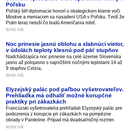
Poľsku
Poľský šéf diplomacie hovorí o strategickom klame voči
Moskve a meniacom sa nasadení USA v Poľsku. Tvrdí že
Putin teraz netuší čo budú Američania robiť.
tento rok
Noc prinesie jasnú oblohu a slabnúci vietor,
v údolách teploty klesnú pod päť stupňov
Nadchádzajúca noc prinesie na celé územie Slovenska
jasno až polojasno s najnižšími nočnými teplotami 14 až
9 stupňov Celzia,
tento rok
Elyzejský palác pod paľbou vyšetrovateľov.
Prehliadka má odhaliť možné korupčné
praktiky pri zákazkách
Francúzski vyšetrovatelia prehľadali Elyzejský palác pre
podozrenia z korupcie pri zákazkách na pompézne
obrady v Panteóne. Prípad má dvadsaťročný rozmer.
tento rok