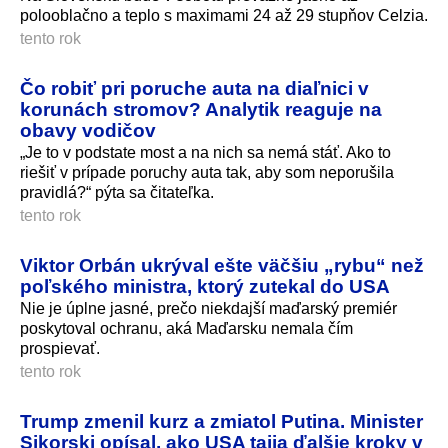
polooblačno a teplo s maximami 24 až 29 stupňov Celzia.
tento rok
Čo robiť pri poruche auta na diaľnici v
korunách stromov? Analytik reaguje na
obavy vodičov
„Je to v podstate most a na nich sa nemá stáť. Ako to
riešiť v prípade poruchy auta tak, aby som neporušila
pravidlá?“ pýta sa čitateľka.
tento rok
Viktor Orbán ukrýval ešte väčšiu „rybu“ než
poľského ministra, ktorý zutekal do USA
Nie je úplne jasné, prečo niekdajší maďarský premiér
poskytoval ochranu, aká Maďarsku nemala čím
prospievať.
tento rok
Trump zmenil kurz a zmiatol Putina. Minister
Sikorski opísal, ako USA tajia ďalšie kroky v