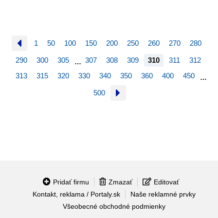
1
50
100
150
200
250
260
270
280
290
300
305
307
308
309
310
311
312
…
313
315
320
330
340
350
360
400
450
…
500
Pridať firmu
Zmazať
Editovať
Kontakt, reklama / Portaly.sk
Naše reklamné prvky
Všeobecné obchodné podmienky