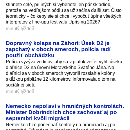
stihnete celé, pri iných si vyberiete len pár skladieb,
pretože na vedľajšom pódiu sa už začína ďalší set. Čisto
teoreticky – čo keby ste si chceli vypočuť úplne všetkých
interpretov z line-upu festivalu Uprising 2026?
minulý týždeň
Dopravný kolaps na Záhorí: Úsek D2 je
zapchatý v oboch smeroch, polícia radí
použiť obchádzku
Polícia vyzýva vodičov, aby sa v piatok večer vyhli úseku
diaľnice D2 na úrovni Moravského Svätého Jána. Na
diaľnici sa v oboch smeroch vytvorili rozsiahle kolóny
s dĺžkou približne 12 kilometrov. Informovala o tom na
sociálnej sieti.
minulý týždeň
Nemecko nepoľaví v hraničných kontrolách.
Minister Dobrindt ich chce zachovať aj po
septembri kvôli migrácii
Nemecko chce ponechať kontroly na hraniciach aj po