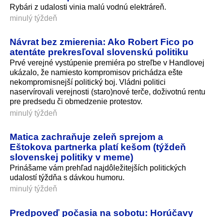
Rybári z udalosti vinia malú vodnú elektráreň.
minulý týždeň
Návrat bez zmierenia: Ako Robert Fico po
atentáte prekresľoval slovenskú politiku
Prvé verejné vystúpenie premiéra po streľbe v Handlovej
ukázalo, že namiesto kompromisov prichádza ešte
nekompromisnejší politický boj. Vládni politici
naservírovali verejnosti (staro)nové terče, doživotnú rentu
pre predsedu či obmedzenie protestov.
minulý týždeň
Matica zachraňuje zeleň sprejom a
Eštokova partnerka platí kešom (týždeň
slovenskej politiky v meme)
Prinášame vám prehľad najdôležitejších politických
udalostí týždňa s dávkou humoru.
minulý týždeň
Predpoveď počasia na sobotu: Horúčavy