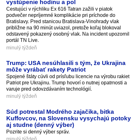
vystúpenie hodinu a pol
Cestujúci v rýchliku Ex 616 Tatran zažili v piatok
podvečer nepríjemné komplikácie pri príchode do
Bratislavy. Pred stanicou Bratislava-Vinohrady vlak
približne na 90 minút uviazol, pretože koľaj blokoval
odstavený pokazený osobný vlak. Na incident upozornil
portál TN Live.
minulý týždeň
Trump: USA nesúhlasili s tým, že Ukrajina
môže vyrábať rakety Patriot
Spojené štáty cúvli od prísľubu licencie na výrobu rakiet
Patriot pre Ukrajinu. Trump hovorí o nutnej opatrnosti a
varuje pred odovzdávaním technológií.
minulý týždeň
Súd potrestal Modrého zajačika, bitka
Kuffovcov, na Slovensku vysychajú potoky
aj studne (denný výber)
Pozrite si denný výber správ.
minulý týždeň