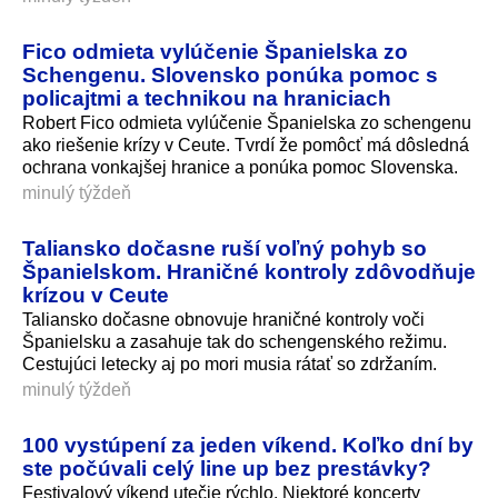
Fico odmieta vylúčenie Španielska zo
Schengenu. Slovensko ponúka pomoc s
policajtmi a technikou na hraniciach
Robert Fico odmieta vylúčenie Španielska zo schengenu
ako riešenie krízy v Ceute. Tvrdí že pomôcť má dôsledná
ochrana vonkajšej hranice a ponúka pomoc Slovenska.
minulý týždeň
Taliansko dočasne ruší voľný pohyb so
Španielskom. Hraničné kontroly zdôvodňuje
krízou v Ceute
Taliansko dočasne obnovuje hraničné kontroly voči
Španielsku a zasahuje tak do schengenského režimu.
Cestujúci letecky aj po mori musia rátať so zdržaním.
minulý týždeň
100 vystúpení za jeden víkend. Koľko dní by
ste počúvali celý line up bez prestávky?
Festivalový víkend utečie rýchlo. Niektoré koncerty