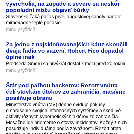
vyvrcholia, na západe a severe sa neskôr
popoludní môžu objaviť búrky
Slovensko čaká počas prvej augustovej soboty naďalej
mimoriadne teplé počasie.
minulý týždeň
Za jednu z najskloňovanejších káuz skončili
dvaja ľudia vo väzení. Robert Fico dopadol
úplne inak
Predseda Smeru sa prvýkrát dostal k moci pred 20 rokmi.
minulý týždeň
Štát pod paľbou hackerov: Rezort vnútra
čelí stovkám útokov zo zahraničia, masívne
posilňuje obranu
Ministerstvo vnútra (MV) denne eviduje pokusy
o narušenie svojich informačných systémov a škodlivé
aktivity rôznych kybernetických aktérov zo zahraničia.
Mesačne ide priemerne o stovky incidentov. Každý z nich
posudzuje individuálne podľa závažnosti. Rezort preto