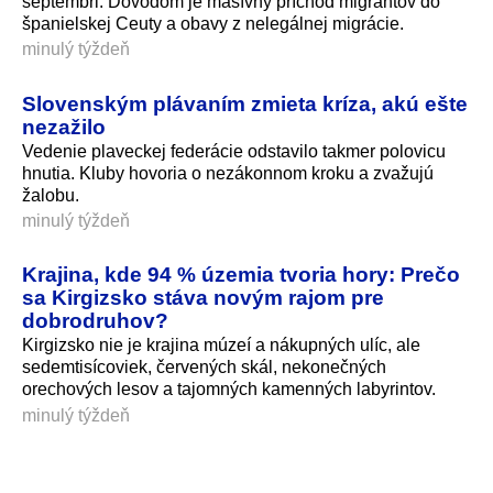
septembri. Dôvodom je masívny príchod migrantov do
španielskej Ceuty a obavy z nelegálnej migrácie.
minulý týždeň
Slovenským plávaním zmieta kríza, akú ešte
nezažilo
Vedenie plaveckej federácie odstavilo takmer polovicu
hnutia. Kluby hovoria o nezákonnom kroku a zvažujú
žalobu.
minulý týždeň
Krajina, kde 94 % územia tvoria hory: Prečo
sa Kirgizsko stáva novým rajom pre
dobrodruhov?
Kirgizsko nie je krajina múzeí a nákupných ulíc, ale
sedemtisícoviek, červených skál, nekonečných
orechových lesov a tajomných kamenných labyrintov.
minulý týždeň