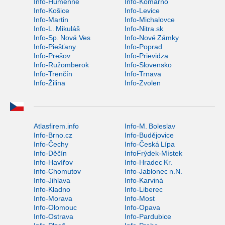
Info-Humenné
Info-Komárno
Info-Košice
Info-Levice
Info-Martin
Info-Michalovce
Info-L. Mikuláš
Info-Nitra.sk
Info-Sp. Nová Ves
Info-Nové Zámky
Info-Piešťany
Info-Poprad
Info-Prešov
Info-Prievidza
Info-Ružomberok
Info-Slovensko
Info-Trenčín
Info-Trnava
Info-Žilina
Info-Zvolen
Atlasfirem.info
Info-M. Boleslav
Info-Brno.cz
Info-Budějovice
Info-Čechy
Info-Česká Lípa
Info-Děčín
InfoFrýdek-Místek
Info-Havířov
Info-Hradec Kr.
Info-Chomutov
Info-Jablonec n.N.
Info-Jihlava
Info-Karviná
Info-Kladno
Info-Liberec
Info-Morava
Info-Most
Info-Olomouc
Info-Opava
Info-Ostrava
Info-Pardubice