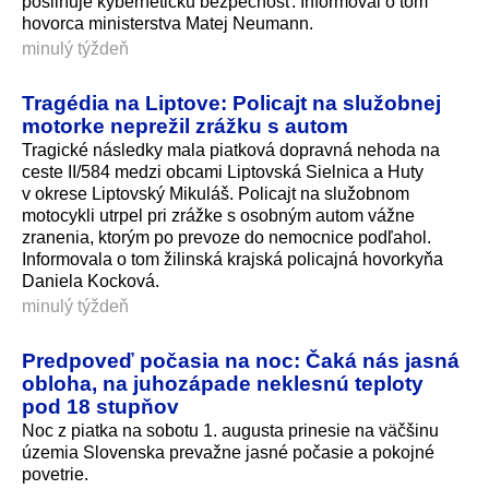
posilňuje kybernetickú bezpečnosť. Informoval o tom
hovorca ministerstva Matej Neumann.
minulý týždeň
Tragédia na Liptove: Policajt na služobnej
motorke neprežil zrážku s autom
Tragické následky mala piatková dopravná nehoda na
ceste II/584 medzi obcami Liptovská Sielnica a Huty
v okrese Liptovský Mikuláš. Policajt na služobnom
motocykli utrpel pri zrážke s osobným autom vážne
zranenia, ktorým po prevoze do nemocnice podľahol.
Informovala o tom žilinská krajská policajná hovorkyňa
Daniela Kocková.
minulý týždeň
Predpoveď počasia na noc: Čaká nás jasná
obloha, na juhozápade neklesnú teploty
pod 18 stupňov
Noc z piatka na sobotu 1. augusta prinesie na väčšinu
územia Slovenska prevažne jasné počasie a pokojné
povetrie.